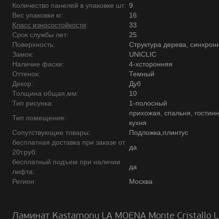
Количество панелей в упаковке шт:
9
Вес упаковки кг:
16
Класс износостойкости
:
33
Срок службы лет:
25
Поверхность:
Структура дерева, синхрон
Замок:
UNICLIC
Наличие фаски:
4-хсторонняя
Оттенок:
Темный
Декор:
Дуб
Толщина общая,мм:
10
Тип рисунка:
1-полосный
прихожая, спальня, гостинн
Тип помещения:
кухня
Сопутствующие товары:
Подложка,плинтус
бесплатная доставка при заказе от
да
20т.руб:
бесплатный подъем при наличии
да
лифта:
Регион:
Москва
Ламинат Kastamonu LA MOENA Monte Cristallo 