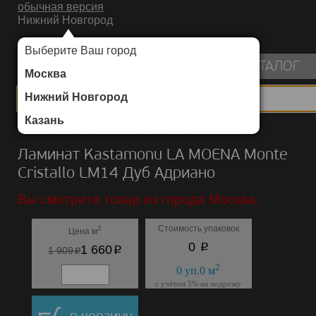
обычная версия
Нижний Новгород
ИНТЕРНЕТ-МАГАЗИН НАПОЛЬНЫХ ПОКРЫТИЙ
Выберите Ваш город
пуста
КАТАЛОГ
Москва
Нижний Новгород
Казань
Каталог
/
Ламинат
/
Kastamonu
/
LA MOENA Monte Cristallo
Ламинат Kastamonu LA MOENA Monte
Cristallo LM14 Дуб Адриано
Вы смотрите товар из города Москва.
Стоимость упаковок
2
Цена м
p
0
p
1 660
p
1 909
2
0
уп.
0
м
с учётом 5% на подрезку