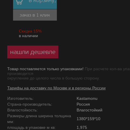
в корзину,
заказ в 1 клик
Скидка 15%
в наличии
нашли дешевле
Товар поставляется только упаковками!
При расчете кол-ва упа
производится
округление до целого числа в большую сторону.
Тарифы на доставку по Москве и в регионы России
Изготовитель:
Kastamonu
Страна-производитель:
Россия
Влагостойкость:
Влагостойкий
Размеры длина ширина толщина
1380*159*10
мм:
площадь в упаковке м кв:
1,975