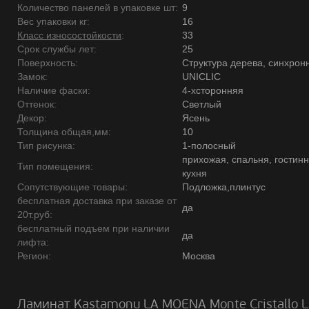
Количество панелей в упаковке шт:
9
Вес упаковки кг:
16
Класс износостойкости
:
33
Срок службы лет:
25
Поверхность:
Структура дерева, синхрон
Замок:
UNICLIC
Наличие фаски:
4-хсторонняя
Оттенок:
Светлый
Декор:
Ясень
Толщина общая,мм:
10
Тип рисунка:
1-полосный
прихожая, спальня, гостинн
Тип помещения:
кухня
Сопутствующие товары:
Подложка,плинтус
бесплатная доставка при заказе от
да
20т.руб:
бесплатный подъем при наличии
да
лифта:
Регион:
Москва
Ламинат Kastamonu LA MOENA Monte Cristallo 