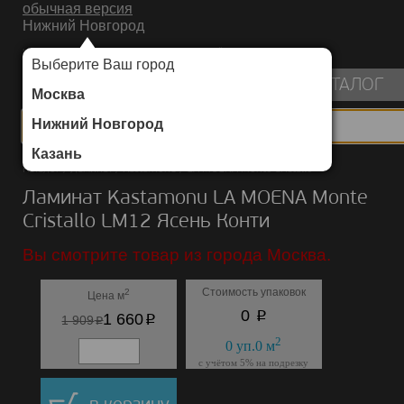
обычная версия
Нижний Новгород
ИНТЕРНЕТ-МАГАЗИН НАПОЛЬНЫХ ПОКРЫТИЙ
Выберите Ваш город
пуста
КАТАЛОГ
Москва
Нижний Новгород
Казань
Каталог
/
Ламинат
/
Kastamonu
/
LA MOENA Monte Cristallo
Ламинат Kastamonu LA MOENA Monte
Cristallo LM12 Ясень Конти
Вы смотрите товар из города Москва.
Стоимость упаковок
2
Цена м
p
0
p
1 660
p
1 909
2
0
уп.
0
м
с учётом 5% на подрезку