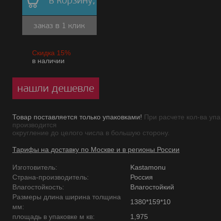
в корзину,
заказ в 1 клик
Скидка 15%
в наличии
нашли дешевле
Товар поставляется только упаковками!
При расчете кол-ва упа
производится
округление до целого числа в большую сторону.
Тарифы на доставку по Москве и в регионы России
Изготовитель:
Kastamonu
Страна-производитель:
Россия
Влагостойкость:
Влагостойкий
Размеры длина ширина толщина
1380*159*10
мм:
площадь в упаковке м кв:
1,975