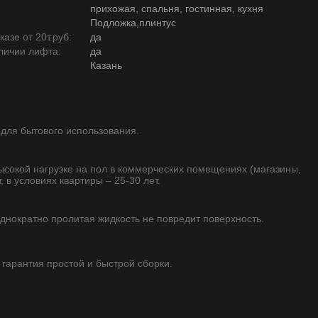
прихожая, спальня, гостинная, кухня
Подложка,плинтус
азе от 20т.руб:
да
личии лифта:
да
Казань
 для бытового использования.
высокой нагрузке на пол в коммерческих помещениях (магазины,
, в условиях квартиры – 25-30 лет.
однократно пролитая жидкость не повредит поверхность.
 гарантия простой и быстрой сборки.