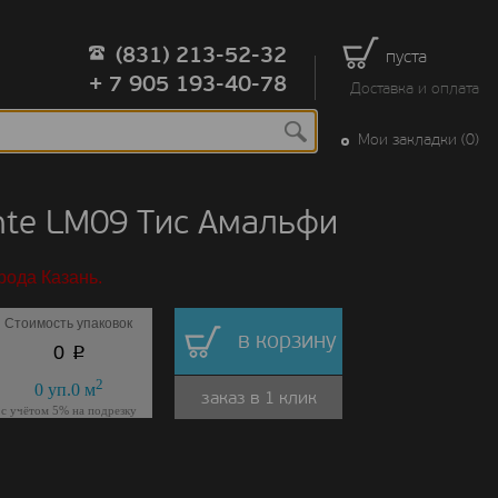
(831) 213-52-32
пуста
+ 7 905 193-40-78
Доставка и оплата
Мои закладки (0)
te LM09 Тис Амальфи
рода Казань.
Стоимость упаковок
в корзину
p
0
2
0
уп.
0
м
заказ в 1 клик
с учётом 5% на подрезку