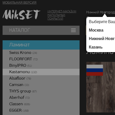
МОБИЛЬНАЯ ВЕРСИЯ
ИНТЕРНЕТ-МАГАЗИН
Нижний Новгород
НАПОЛЬНЫХ
г. Нижний Новг
ПОКРЫТИЙ
Выберите Ваш
КАТАЛОГ
Москва
Нижний Новг
Каталог
/
Ламинат
/
Ламинат
Казань
Ламинат
Swiss Krono
(24)
FLOORFORT
(72)
BinylPRO
(51)
Kastamonu
(132)
Alsafloor
(78)
Camsan
(33)
THYS group
(87)
Aberhof
(72)
Classen
(606)
EGGER
(168)