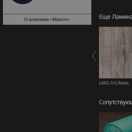
Еще Ламина
О компании «Миксет»
LM03 Дуб Чезаре
Сопутствую