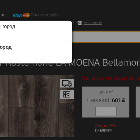
Оплата онлайн
ород, Ул. Республиканская д.43 корпус 3
Контакты
 город
ород
Kastamonu
/
LA MOENA Bellamonte
 Kastamonu LA MOENA Bellamon
Вы смотрите товар из го
2
Цена м
p
1 601
p
1 883.53
Скидка 15%
в наличии