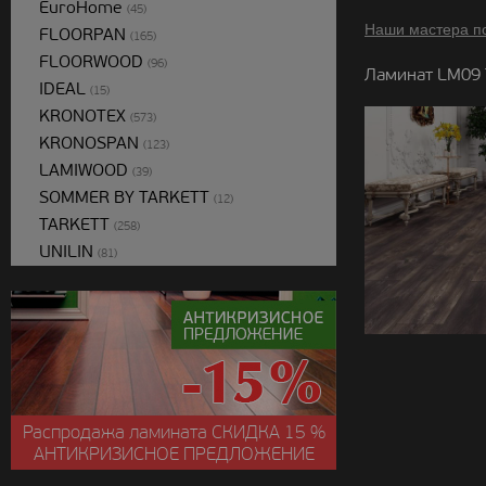
EuroHome
(45)
Наши мастера п
FLOORPAN
(165)
FLOORWOOD
(96)
Ламинат LM09 
IDEAL
(15)
KRONOTEX
(573)
KRONOSPAN
(123)
LAMIWOOD
(39)
SOMMER BY TARKETT
(12)
TARKETT
(258)
UNILIN
(81)
Распродажа ламината
СКИДКА
15 %
АНТИКРИЗИСНОЕ ПРЕДЛОЖЕНИЕ