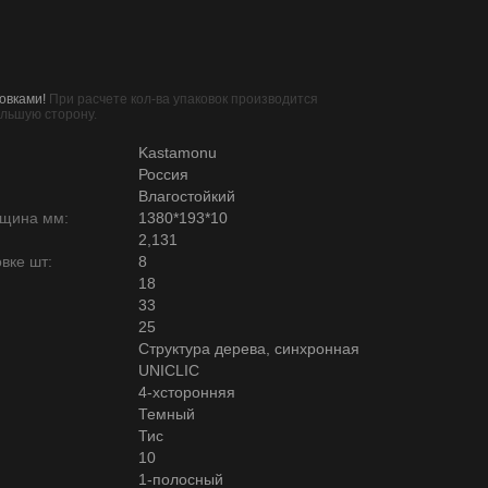
овками!
При расчете кол-ва упаковок производится
ольшую сторону.
Kastamonu
Россия
Влагостойкий
лщина мм:
1380*193*10
2,131
вке шт:
8
18
33
25
Структура дерева, синхронная
UNICLIC
4-хсторонняя
Темный
Тис
10
1-полосный