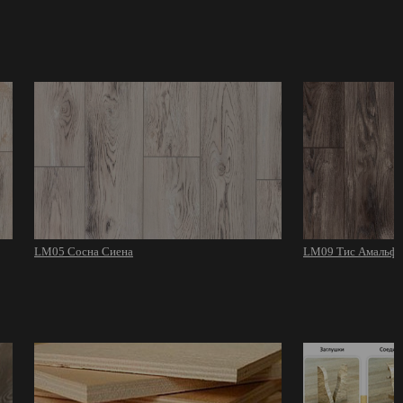
LM05 Сосна Сиена
LM09 Тис Амальфи