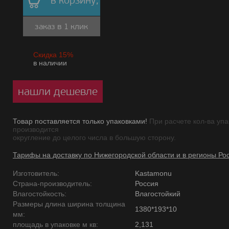
в корзину,
заказ в 1 клик
Скидка 15%
в наличии
нашли дешевле
Товар поставляется только упаковками!
При расчете кол-ва упа
производится
округление до целого числа в большую сторону.
Тарифы на доставку по Нижегородской области и в регионы Ро
Изготовитель:
Kastamonu
Страна-производитель:
Россия
Влагостойкость:
Влагостойкий
Размеры длина ширина толщина
1380*193*10
мм:
площадь в упаковке м кв:
2,131