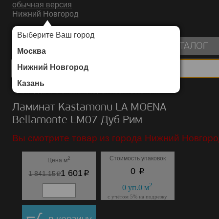
обычная версия
Нижний Новгород
ИНТЕРНЕТ-МАГАЗИН НАПОЛЬНЫХ ПОКРЫТИЙ
Выберите Ваш город
пуста
КАТАЛОГ
Москва
Нижний Новгород
Казань
Каталог
/
Ламинат
/
Kastamonu
/
LA MOENA Bellamonte
Ламинат Kastamonu LA MOENA
Bellamonte LM07 Дуб Рим
Вы смотрите товар из города Нижний Новгоро
Стоимость упаковок
2
Цена м
p
0
p
1 601
p
1 841.15
2
0
уп.
0
м
с учётом 5% на подрезку