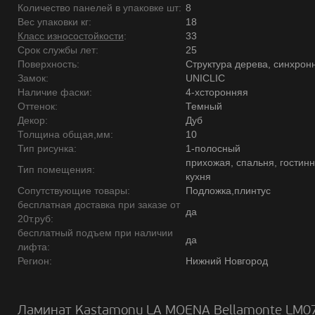
Количество панелей в упаковке шт:
8
Вес упаковки кг:
18
Класс износостойкости
:
33
Срок службы лет:
25
Поверхность:
Структура дерева, синхрон
Замок:
UNICLIC
Наличие фаски:
4-хсторонняя
Оттенок:
Темный
Декор:
Дуб
Толщина общая,мм:
10
Тип рисунка:
1-полосный
прихожая, спальня, гостинн
Тип помещения:
кухня
Сопутствующие товары:
Подложка,плинтус
бесплатная доставка при заказе от
да
20т.руб:
бесплатный подъем при наличии
да
лифта:
Регион:
Нижний Новгород
Ламинат Kastamonu LA MOENA Bellamonte LM0