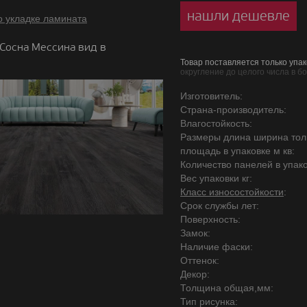
нашли дешевле
о укладке ламината
Сосна Мессина вид в
Товар поставляется только упак
округление до целого числа в б
Изготовитель:
Страна-производитель:
Влагостойкость:
Размеры длина ширина то
площадь в упаковке м кв:
Количество панелей в упако
Вес упаковки кг:
Класс износостойкости
:
Срок службы лет:
Поверхность:
Замок:
Наличие фаски:
Оттенок:
Декор:
Толщина общая,мм:
Тип рисунка: