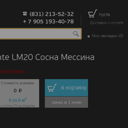
(831) 213-52-32
пуста
+ 7 905 193-40-78
Доставка и оплата
Мои закладки (0)
te LM20 Сосна Мессина
рода Казань.
Стоимость упаковок
в корзину
p
0
2
0
уп.
0
м
заказ в 1 клик
с учётом 5% на подрезку