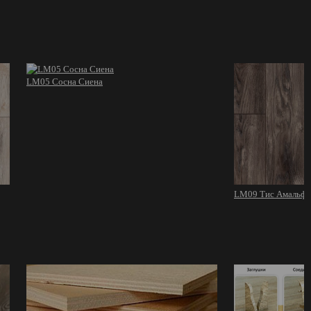
LM05 Сосна Сиена
LM09 Тис Амальфи