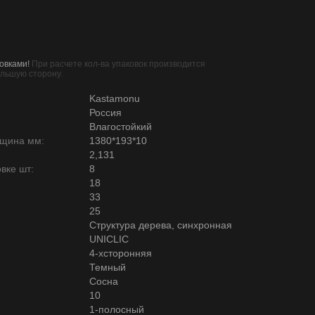
овками!
При расчете кол-ва упаковок производится
ольшую сторону.
Kastamonu
Россия
Влагостойкий
лщина мм:
1380*193*10
2,131
вке шт:
8
18
33
25
Структура дерева, синхронная
UNICLIC
4-хсторонняя
Темный
Сосна
10
1-полосный