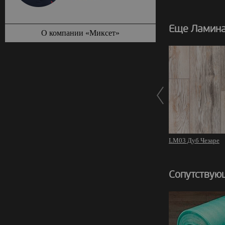
Еще Ламина
О компании «Миксет»
LM03 Дуб Чезаре
Сопутствую