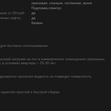
прихожая, спальня, гостинная, кухня
Подложка,плинтус
азе от 20т.руб:
да
личии лифта:
да
Казань
 для бытового использования.
высокой нагрузке на пол в коммерческих помещениях (магазины,
, в условиях квартиры – 25-30 лет.
однократно пролитая жидкость не повредит поверхность.
 гарантия простой и быстрой сборки.