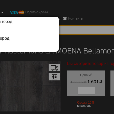
Оплата онлайн
ород, Ул. Республиканская д.43 корпус 3
Контакты
 город
ород
Kastamonu
/
LA MOENA Bellamonte
 Kastamonu LA MOENA Bellamon
Вы смотрите товар из го
2
Цена м
p
1 601
p
1 883.53
Скидка 15%
в наличии