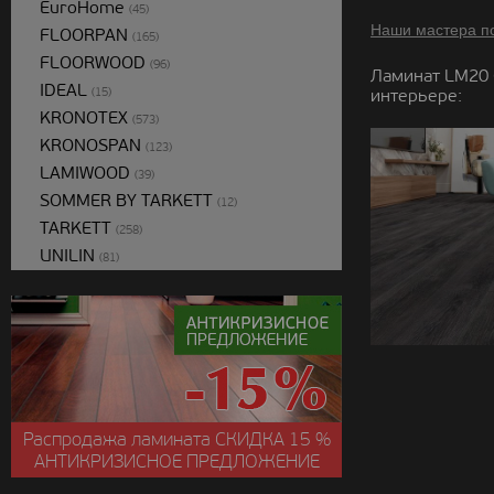
EuroHome
(45)
Наши мастера п
FLOORPAN
(165)
FLOORWOOD
(96)
Ламинат LM20 
IDEAL
интерьере:
(15)
KRONOTEX
(573)
KRONOSPAN
(123)
LAMIWOOD
(39)
SOMMER BY TARKETT
(12)
TARKETT
(258)
UNILIN
(81)
Распродажа ламината
СКИДКА
15 %
АНТИКРИЗИСНОЕ ПРЕДЛОЖЕНИЕ