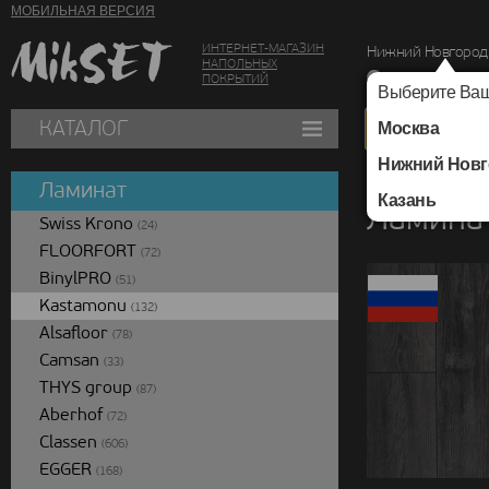
МОБИЛЬНАЯ ВЕРСИЯ
ИНТЕРНЕТ-МАГАЗИН
Нижний Новгород
НАПОЛЬНЫХ
г. Нижний Новг
ПОКРЫТИЙ
Выберите Ваш
КАТАЛОГ
Москва
Нижний Новг
Каталог
/
Ламинат
/
Ламинат
Казань
Ламинат
Swiss Krono
(24)
FLOORFORT
(72)
BinylPRO
(51)
Kastamonu
(132)
Alsafloor
(78)
Camsan
(33)
THYS group
(87)
Aberhof
(72)
Classen
(606)
EGGER
(168)