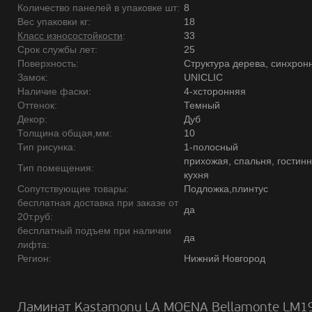
Количество панелей в упаковке шт:
8
Вес упаковки кг:
18
Класс износостойкости
:
33
Срок службы лет:
25
Поверхность:
Структура дерева, синхрон
Замок:
UNICLIC
Наличие фаски:
4-хсторонняя
Оттенок:
Темный
Декор:
Дуб
Толщина общая,мм:
10
Тип рисунка:
1-полосный
прихожая, спальня, гостинн
Тип помещения:
кухня
Сопутствующие товары:
Подложка,плинтус
бесплатная доставка при заказе от
да
20т.руб:
бесплатный подъем при наличии
да
лифта:
Регион:
Нижний Новгород
Ламинат Kastamonu LA MOENA Bellamonte LM1