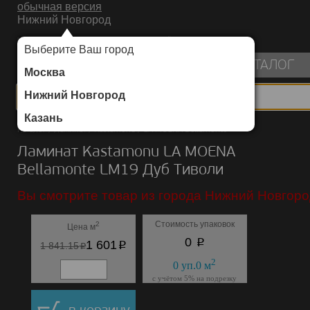
обычная версия
Нижний Новгород
ИНТЕРНЕТ-МАГАЗИН НАПОЛЬНЫХ ПОКРЫТИЙ
Выберите Ваш город
пуста
КАТАЛОГ
Москва
Нижний Новгород
Казань
Каталог
/
Ламинат
/
Kastamonu
/
LA MOENA Bellamonte
Ламинат Kastamonu LA MOENA
Bellamonte LM19 Дуб Тиволи
Вы смотрите товар из города Нижний Новгоро
Стоимость упаковок
2
Цена м
p
0
p
1 601
p
1 841.15
2
0
уп.
0
м
с учётом 5% на подрезку