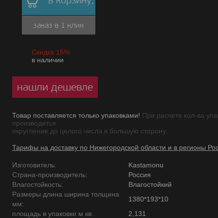
в корзину,
заказ в 1 клик
Скидка 15%
в наличии
нашли дешевле
Товар поставляется только упаковками!
При расчете кол-ва упа
производится
округление до целого числа в большую сторону.
Тарифы на доставку по Нижегородской области и в регионы Ро
Изготовитель:
Kastamonu
Страна-производитель:
Россия
Влагостойкость:
Влагостойкий
Размеры длина ширина толщина
1380*193*10
мм:
площадь в упаковке м кв:
2,131