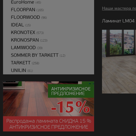
EuroHome
(45)
Наши мастера п
FLOORPAN
(165)
FLOORWOOD
(96)
Ламинат LM04 
IDEAL
(15)
KRONOTEX
(573)
KRONOSPAN
(123)
LAMIWOOD
(39)
SOMMER BY TARKETT
(12)
TARKETT
(258)
UNILIN
(81)
Распродажа ламината
СКИДКА
15 %
АНТИКРИЗИСНОЕ ПРЕДЛОЖЕНИЕ