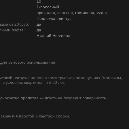
10
1-полосный
прихожая, спальня, гостинная, кухня
Подложка,плинтус
азе от 20т.руб:
да
личии лифта:
да
Нижний Новгород
 для бытового использования.
высокой нагрузке на пол в коммерческих помещениях (магазины,
, в условиях квартиры – 25-30 лет.
однократно пролитая жидкость не повредит поверхность.
 гарантия простой и быстрой сборки.