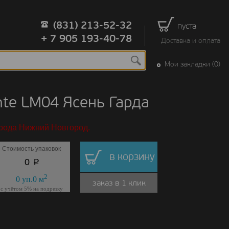
(831) 213-52-32
пуста
+ 7 905 193-40-78
Доставка и оплата
Мои закладки (0)
te LM04 Ясень Гарда
орода Нижний Новгород.
Стоимость упаковок
в корзину
p
0
2
0
уп.
0
м
заказ в 1 клик
с учётом 5% на подрезку