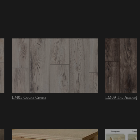
LM05 Сосна Сиена
LM09 Тис Амальфи