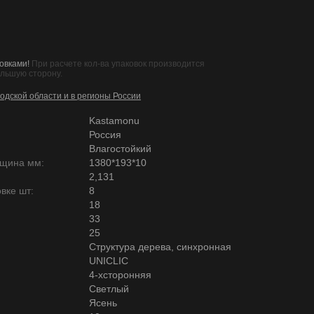
овками!
При расчете кол-ва упаковок производится
ольшую сторону.
одской области и в регионы России
Kastamonu
Россия
Влагостойкий
лщина мм:
1380*193*10
2,131
вке шт:
8
18
33
25
Структура дерева, синхронная
UNICLIC
4-хсторонняя
Светлый
Ясень