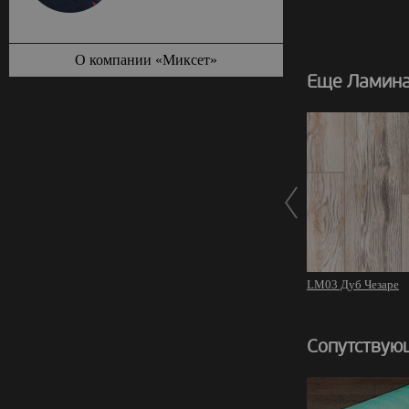
О компании «Миксет»
Еще Ламина
LM03 Дуб Чезаре
Сопутствую