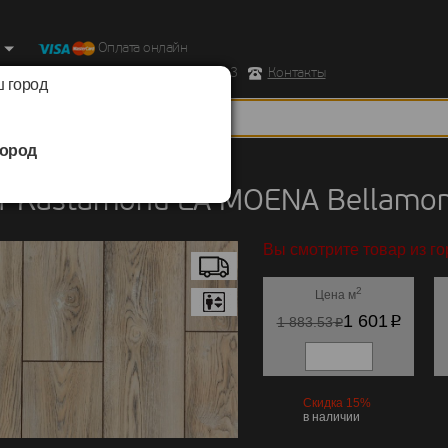
Оплата онлайн
ород, Ул. Республиканская д.43 корпус 3
Контакты
 город
ород
Kastamonu
/
LA MOENA Bellamonte
 Kastamonu LA MOENA Bellamon
Вы смотрите товар из г
2
Цена м
p
1 601
p
1 883.53
Скидка 15%
в наличии