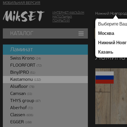
МОБИЛЬНАЯ ВЕРСИЯ
ИНТЕРНЕТ-МАГАЗИН
Нижний Новгород
НАПОЛЬНЫХ
г. Нижний Новг
ПОКРЫТИЙ
Выберите Ваш
КАТАЛОГ
Москва
Нижний Новг
Каталог
/
Ламинат
/
Ламинат
Казань
Ламинат
Swiss Krono
(24)
FLOORFORT
(72)
BinylPRO
(51)
Kastamonu
(132)
Alsafloor
(78)
Camsan
(33)
THYS group
(87)
Aberhof
(72)
Classen
(606)
EGGER
(168)