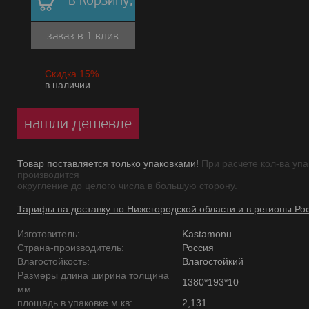
в корзину,
заказ в 1 клик
Скидка 15%
в наличии
нашли дешевле
Товар поставляется только упаковками!
При расчете кол-ва упа
производится
округление до целого числа в большую сторону.
Тарифы на доставку по Нижегородской области и в регионы Ро
Изготовитель:
Kastamonu
Страна-производитель:
Россия
Влагостойкость:
Влагостойкий
Размеры длина ширина толщина
1380*193*10
мм:
площадь в упаковке м кв:
2,131