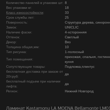
Количество панелей в упаковке шт:
8
Вес упаковки кг:
18
Класс износостойкости
:
33
Срок службы лет:
25
Поверхность:
Структура дерева, синхрон
Замок:
UNICLIC
Наличие фаски:
4-хсторонняя
Оттенок:
Светлый
Декор:
Вяз
Толщина общая,мм:
10
Тип рисунка:
1-полосный
прихожая, спальня, гостинн
Тип помещения:
кухня
Сопутствующие товары:
Подложка,плинтус
бесплатная доставка при заказе от
да
20т.руб:
бесплатный подъем при наличии
да
лифта:
Регион:
Нижний Новгород
Ламинат Kastamonu LA MOENA Bellamonte LM0