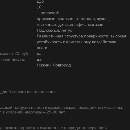
Дуб
10
1-полосный
прихожая, спальня, гостинная, кухня,
гостинная, детская, офис, магазин
Подложка,плинтус
Реалистичная структура поверхности; высокая
устойчивость к длительному воздействию
влаги
азе от 20т.руб:
да
личии лифта:
да
Нижний Новгород
 для бытового использования.
высокой нагрузке на пол в коммерческих помещениях (магазины,
, в условиях квартиры – 25-30 лет.
однократно пролитая жидкость не повредит поверхность.