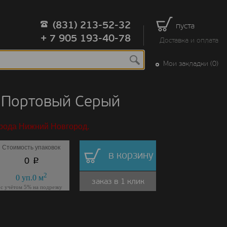
(831) 213-52-32
пуста
+ 7 905 193-40-78
Доставка и оплата
Мои закладки (0)
 Портовый Серый
орода Нижний Новгород.
Стоимость упаковок
в корзину
p
0
2
0
уп.
0
м
заказ в 1 клик
с учётом 5% на подрезку