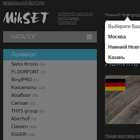
МОБИЛЬНАЯ ВЕРСИЯ
ИНТЕРНЕТ-МАГАЗИН
Нижний Новгород
НАПОЛЬНЫХ
г. Нижний Новг
ПОКРЫТИЙ
Выберите Ваш
КАТАЛОГ
Москва
Нижний Новг
Каталог
/
Ламинат
/
Ламинат
Казань
Ламина
Swiss Krono
(24)
FLOORFORT
(72)
BinylPRO
(51)
Kastamonu
(132)
Alsafloor
(78)
Camsan
(33)
THYS group
(87)
Aberhof
(72)
Classen
(606)
EGGER
(168)
Наши мастера п