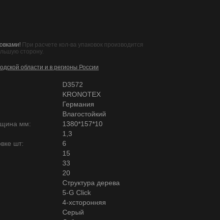
овками!
При расчете кол-ва упаковок производится
ольшую сторону.
одской области и в регионы России
D3572
KRONOTEX
Германия
Влагостойкий
лщина мм:
1380*157*10
1,3
вке шт:
6
15
33
20
Структура дерева
5-G Click
4-хсторонняя
Серый