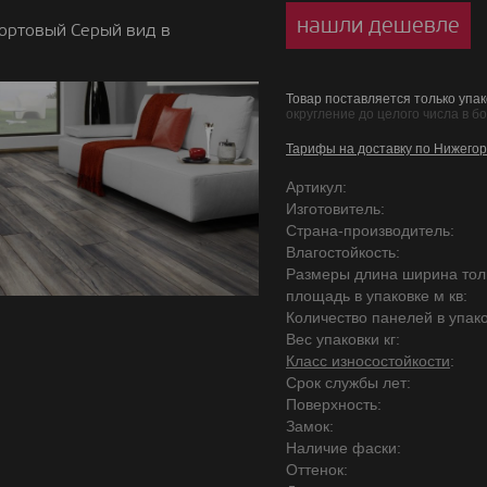
нашли дешевле
ортовый Серый вид в
Товар поставляется только упак
округление до целого числа в б
Тарифы на доставку по Нижегор
Артикул:
Изготовитель:
Страна-производитель:
Влагостойкость:
Размеры длина ширина то
площадь в упаковке м кв:
Количество панелей в упако
Вес упаковки кг:
Класс износостойкости
:
Срок службы лет:
Поверхность:
Замок:
Наличие фаски:
Оттенок: