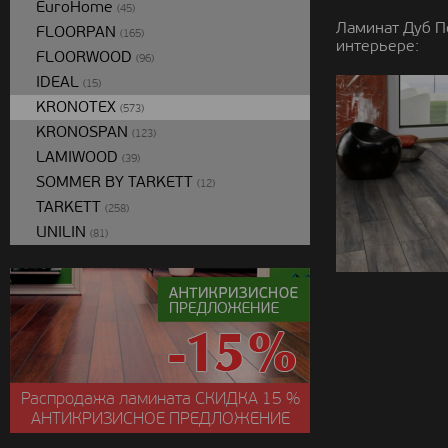
EuroHome
(45)
Ламинат Дуб П
FLOORPAN
(165)
интерьере:
FLOORWOOD
(96)
IDEAL
(15)
KRONOTEX
(573)
KRONOSPAN
(123)
LAMIWOOD
(39)
SOMMER BY TARKETT
(12)
TARKETT
(258)
UNILIN
(81)
Распродажа ламината
СКИДКА
15 %
АНТИКРИЗИСНОЕ ПРЕДЛОЖЕНИЕ