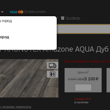
Оплата онлайн
ород, Ул. Республиканская д.43 корпус 3
Контакты
 город
ород
KRONOTEX
/
Amazone AQUA
т KRONOTEX Amazone AQUA Дуб
Вы смотрите товар из г
2
Цена м
p
3 100
p
3 647.06
Скидка 15%
в наличии
о укладке ламината