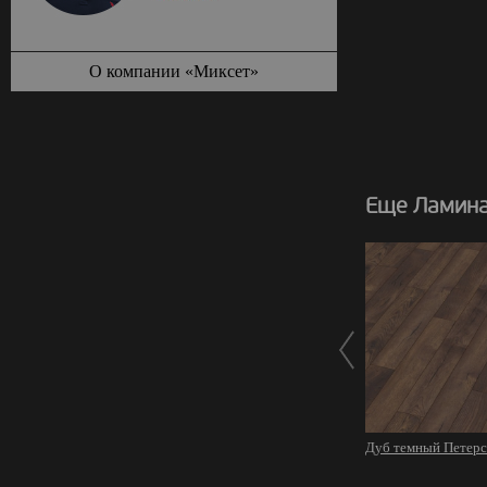
О компании «Миксет»
Еще Ламина
Дуб темный Петер