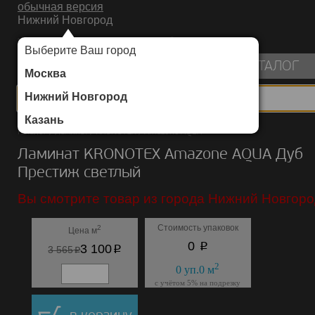
обычная версия
Нижний Новгород
ИНТЕРНЕТ-МАГАЗИН НАПОЛЬНЫХ ПОКРЫТИЙ
Выберите Ваш город
пуста
КАТАЛОГ
Москва
Нижний Новгород
Казань
Каталог
/
Ламинат
/
KRONOTEX
/
Amazone AQUA
Ламинат KRONOTEX Amazone AQUA Дуб
Престиж светлый
Вы смотрите товар из города Нижний Новгоро
Стоимость упаковок
2
Цена м
p
0
p
3 100
p
3 565
2
0
уп.
0
м
с учётом 5% на подрезку