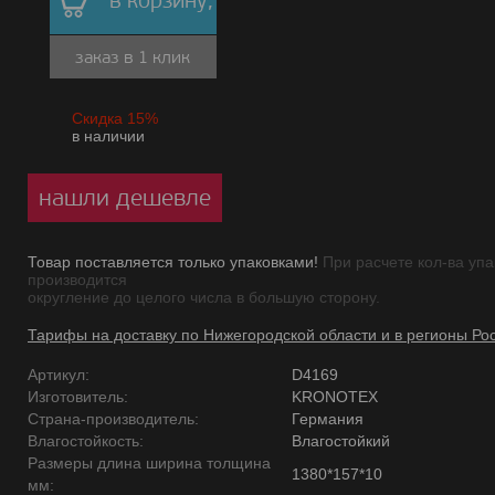
в корзину,
заказ в 1 клик
Скидка 15%
в наличии
нашли дешевле
Товар поставляется только упаковками!
При расчете кол-ва упа
производится
округление до целого числа в большую сторону.
Тарифы на доставку по Нижегородской области и в регионы Ро
Артикул:
D4169
Изготовитель:
KRONOTEX
Страна-производитель:
Германия
Влагостойкость:
Влагостойкий
Размеры длина ширина толщина
1380*157*10
мм: