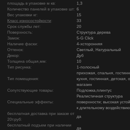
площадь в упаковке м кв:
1,3
Количество панелей в упаковке шт:
6
Вес упаковки кг:
15
Класс износостойкости
:
33
Срок службы лет:
20
Поверхность:
Структура дерева
Замок:
5-G Click
Наличие фаски:
4-хсторонняя
Оттенок:
Светлый, Натуральный
Декор:
Дуб
Толщина общая,мм:
10
Тип рисунка:
1-полосный
прихожая, спальня, гостинн
Тип помещения:
кухня, гостинная, детская, 
магазин
Сопутствующие товары:
Подложка,плинтус
Реалистичная структура
Специальные эффекты:
поверхности; высокая усто
к длительному воздействию
бесплатная доставка при заказе от
да
20т.руб:
бесплатный подъем при наличии
да