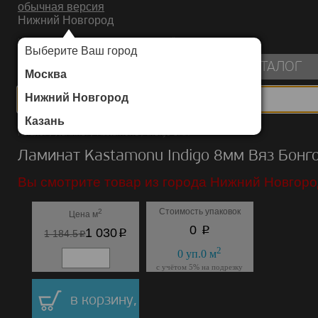
обычная версия
Нижний Новгород
ИНТЕРНЕТ-МАГАЗИН НАПОЛЬНЫХ ПОКРЫТИЙ
Выберите Ваш город
пуста
КАТАЛОГ
Москва
Нижний Новгород
Казань
Каталог
/
Ламинат
/
Kastamonu
/
Indigo 8мм
Ламинат Kastamonu Indigo 8мм Вяз Бонг
Вы смотрите товар из города Нижний Новгоро
Стоимость упаковок
2
Цена м
p
0
p
1 030
p
1 184.5
2
0
уп.
0
м
с учётом 5% на подрезку
в корзину,