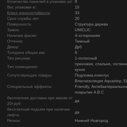
Количество панелей в упаковке шт:
8
Вес упаковки кг:
15
Класс износостойкости
:
33
Срок службы лет:
20
Поверхность:
Структура дерева
Замок:
UNICLIC
Наличие фаски:
4-хсторонняя
Оттенок:
Темный
Декор:
Дуб
Толщина общая,мм:
8
Тип рисунка:
1-полосный
прихожая, спальня, гостинн
Тип помещения:
кухня
Сопутствующие товары:
Подложка,плинтус
Влагоизоляция Aquastop, E
Специальные эффекты:
Friendly, Антибактериально
покрытие А.В.С.
бесплатная доставка при заказе от
да
20т.руб:
бесплатный подъем при наличии
да
лифта:
Регион:
Нижний Новгород