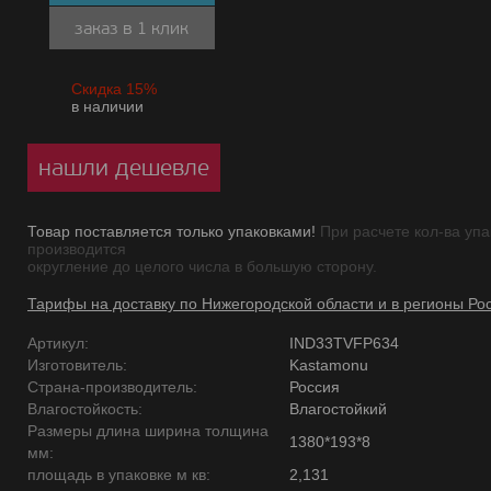
заказ в 1 клик
Скидка 15%
в наличии
нашли дешевле
Товар поставляется только упаковками!
При расчете кол-ва упа
производится
округление до целого числа в большую сторону.
Тарифы на доставку по Нижегородской области и в регионы Ро
Артикул:
IND33TVFP634
Изготовитель:
Kastamonu
Страна-производитель:
Россия
Влагостойкость:
Влагостойкий
Размеры длина ширина толщина
1380*193*8
мм:
площадь в упаковке м кв:
2,131