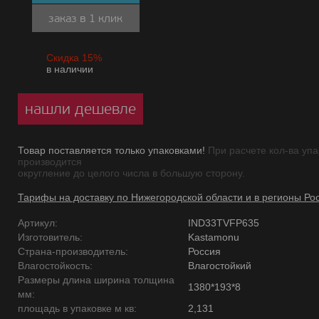
заказ в 1 клик
Скидка 15%
в наличии
нашли дешевле
Товар поставляется только упаковками!
При расчете кол-ва упа
производится
округление до целого числа в большую сторону.
Тарифы на доставку по Нижегородской области и в регионы Ро
Артикул:
IND33TVFP635
Изготовитель:
Kastamonu
Страна-производитель:
Россия
Влагостойкость:
Влагостойкий
Размеры длина ширина толщина
1380*193*8
мм:
площадь в упаковке м кв:
2,131