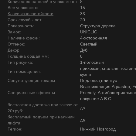
Количество панелей в упаковке шт:
8
Вес упаковки кг:
15
Класс износостойкости
:
33
Срок службы лет:
20
Поверхность:
Структура дерева
Замок:
UNICLIC
Наличие фаски:
4-хсторонняя
Оттенок:
Светлый
Декор:
Дуб
Толщина общая,мм:
8
Тип рисунка:
1-полосный
прихожая, спальня, гостинн
Тип помещения:
кухня
Сопутствующие товары:
Подложка,плинтус
Влагоизоляция Aquastop, E
Специальные эффекты:
Friendly, Антибактериально
покрытие А.В.С.
бесплатная доставка при заказе от
да
20т.руб:
бесплатный подъем при наличии
да
лифта:
Регион:
Нижний Новгород