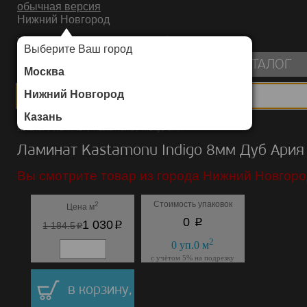
обычная версия
Нижний Новгород
ИНТЕРНЕТ-МАГАЗИН НАПОЛЬНЫХ ПОКРЫТИЙ
Выберите Ваш город
пуста
КАТАЛОГ
Москва
Нижний Новгород
Казань
Каталог
/
Ламинат
/
Kastamonu
/
Indigo 8мм
Ламинат Kastamonu Indigo 8мм Дуб Ария
Вы смотрите товар из города Нижний Новгоро
Стоимость упаковок
2
Цена м
p
0
p
1 030
p
1 184.5
2
0
уп.
0
м
с учётом 5% на подрезку
в корзину,