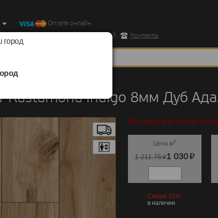
Оплата онлайн
ород, Ул. Республиканская д.43 корпус 3
Контакты
 город
ород
Kastamonu
/
Indigo 8мм
 Kastamonu Indigo 8мм Дуб Ад
Вы смотрите товар из го
2
Цена м
p
1 030
p
1 211.76
Скидка 15%
в наличии