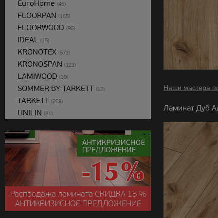
EuroHome
(45)
FLOORPAN
(165)
FLOORWOOD
(96)
IDEAL
(15)
KRONOTEX
(573)
KRONOSPAN
(123)
LAMIWOOD
(39)
SOMMER BY TARKETT
Наши мастера п
(12)
TARKETT
(258)
Ламинат Дуб А
UNILIN
(81)
Распродажа ламината
СКИДКА
15 %
АНТИКРИЗИСНОЕ ПРЕДЛОЖЕНИЕ