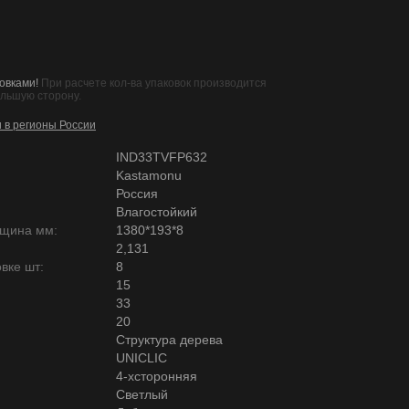
овками!
При расчете кол-ва упаковок производится
ольшую сторону.
и в регионы России
IND33TVFP632
Kastamonu
Россия
Влагостойкий
лщина мм:
1380*193*8
2,131
вке шт:
8
15
33
20
Структура дерева
UNICLIC
4-хсторонняя
Светлый