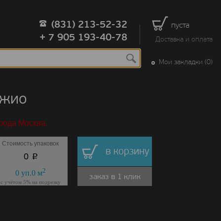
(831) 213-52-32
пуста
+ 7 905 193-40-78
Доставка и оплата
Мои закладки (0)
ажио
рода Москва.
Стоимость упаковок
в корзину
p
0
2
0
уп.
0
м
заказ в 1 клик
с учётом 5% на подрезку