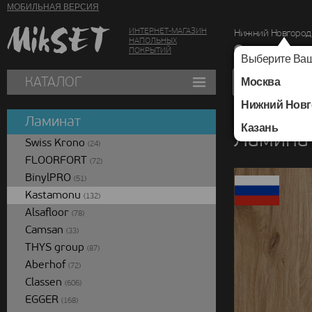
МОБИЛЬНАЯ ВЕРСИЯ
ИНТЕРНЕТ-МАГАЗИН
Нижний Новгород
НАПОЛЬНЫХ
г. Нижний Новг
ПОКРЫТИЙ
Выберите Ваш
КАТАЛОГ
Москва
Нижний Новг
Каталог
/
Ламинат
/
Ламинат
Казань
Ламинат
Swiss Krono
(24)
FLOORFORT
(72)
BinylPRO
(51)
Kastamonu
(132)
Alsafloor
(78)
Camsan
(33)
THYS group
(87)
Aberhof
(72)
Classen
(606)
EGGER
(168)