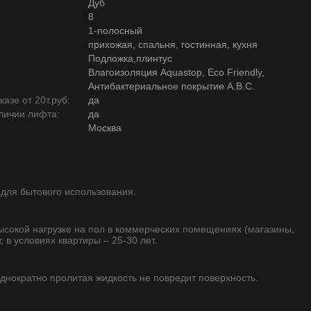
Дуб
8
1-полосный
прихожая, спальня, гостинная, кухня
Подложка,плинтус
Влагоизоляция Aquastop, Eco Friendly,
Антибактериальное покрытие А.В.С.
азе от 20т.руб:
да
личии лифта:
да
Москва
 для бытового использования.
высокой нагрузке на пол в коммерческих помещениях (магазины,
, в условиях квартиры – 25-30 лет.
однократно пролитая жидкость не повредит поверхность.