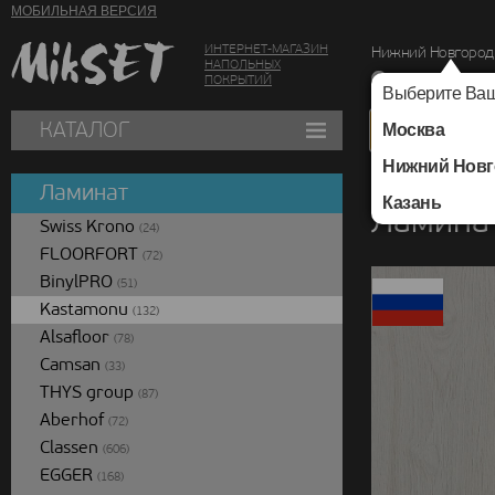
МОБИЛЬНАЯ ВЕРСИЯ
ИНТЕРНЕТ-МАГАЗИН
Нижний Новгород
НАПОЛЬНЫХ
г. Нижний Новг
ПОКРЫТИЙ
Выберите Ваш
КАТАЛОГ
Москва
Нижний Новг
Каталог
/
Ламинат
/
Ламинат
Казань
Ламинат
Swiss Krono
(24)
FLOORFORT
(72)
BinylPRO
(51)
Kastamonu
(132)
Alsafloor
(78)
Camsan
(33)
THYS group
(87)
Aberhof
(72)
Classen
(606)
EGGER
(168)