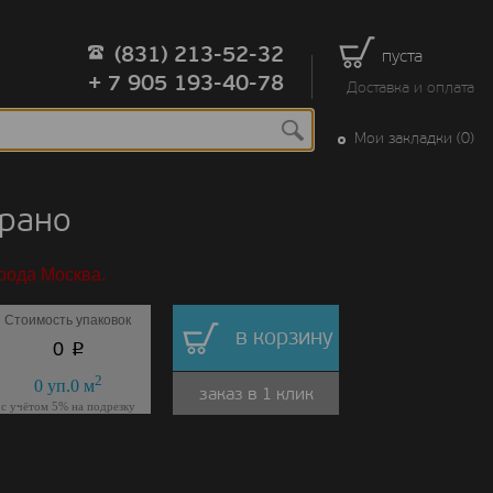
(831) 213-52-32
пуста
+ 7 905 193-40-78
Доставка и оплата
Мои закладки (0)
прано
рода Москва.
Стоимость упаковок
в корзину
p
0
2
0
уп.
0
м
заказ в 1 клик
с учётом 5% на подрезку