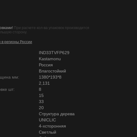
овками!
При расчете кол-ва упаковок производится
ольшую сторону.
и в регионы России
IND33TVFP629
Kastamonu
Россия
Влагостойкий
лщина мм:
1380*193*8
2,131
вке шт:
8
15
33
20
Структура дерева
UNICLIC
4-хсторонняя
Светлый