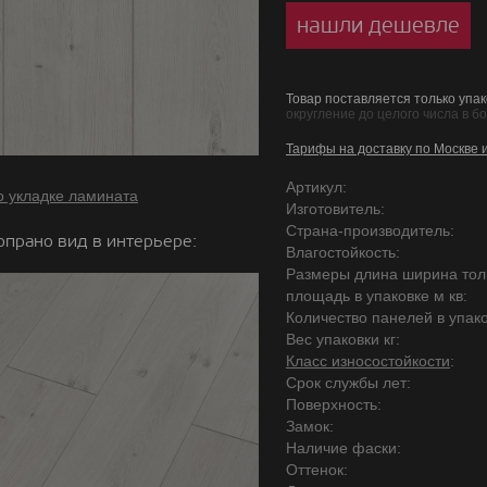
нашли дешевле
Товар поставляется только упак
округление до целого числа в б
Тарифы на доставку по Москве 
Артикул:
о укладке ламината
Изготовитель:
Страна-производитель:
опрано вид в интерьере:
Влагостойкость:
Размеры длина ширина то
площадь в упаковке м кв:
Количество панелей в упако
Вес упаковки кг:
Класс износостойкости
:
Срок службы лет:
Поверхность:
Замок:
Наличие фаски:
Оттенок: