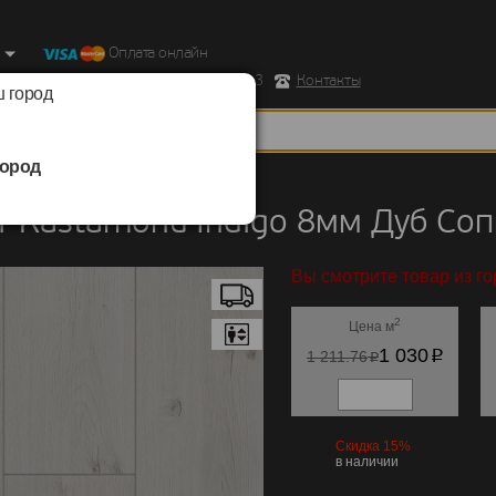
Оплата онлайн
ород, Ул. Республиканская д.43 корпус 3
Контакты
 город
ород
Kastamonu
/
Indigo 8мм
 Kastamonu Indigo 8мм Дуб Со
Вы смотрите товар из го
2
Цена м
p
1 030
p
1 211.76
Скидка 15%
в наличии