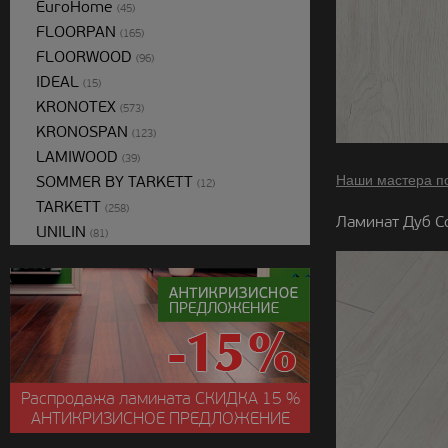
EuroHome
(45)
FLOORPAN
(165)
FLOORWOOD
(96)
IDEAL
(15)
KRONOTEX
(573)
KRONOSPAN
(123)
LAMIWOOD
(39)
SOMMER BY TARKETT
Наши мастера п
(12)
TARKETT
(258)
Ламинат Дуб С
UNILIN
(81)
Распродажа ламината
СКИДКА
15 %
АНТИКРИЗИСНОЕ ПРЕДЛОЖЕНИЕ