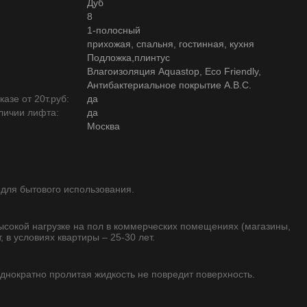
Дуб
8
1-полосный
прихожая, спальня, гостинная, кухня
Подложка,плинтус
Влагоизоляция Aquastop, Eco Friendly,
Антибактериальное покрытие А.В.С.
азе от 20т.руб:
да
личии лифта:
да
Москва
 для бытового использования.
высокой нагрузке на пол в коммерческих помещениях (магазины,
, в условиях квартиры – 25-30 лет.
однократно пролитая жидкость не повредит поверхность.