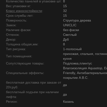
Количество панелей в упаковке шт:
8
Вес упаковки кг:
15
Класс износостойкости
:
32
Срок службы лет:
15
Поверхность:
Структура дерева
Замок:
UNICLIC
Наличие фаски:
без фаски
Оттенок:
Светлый
Декор:
Дуб
Толщина общая,мм:
8
Тип рисунка:
1-полосный
прихожая, спальня, гостинн
Тип помещения:
кухня
Сопутствующие товары:
Подложка,плинтус
Влагоизоляция Aquastop, E
Специальные эффекты:
Friendly, Антибактериально
покрытие А.В.С.
бесплатная доставка при заказе от
да
20т.руб:
бесплатный подъем при наличии
да
лифта:
Регион:
Казань