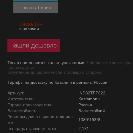
заказ в 1 клик
Скидка 15%
в наличии
нашли дешевле
Товар поставляется только упаковками!
При расчете кол-ва упа
производится
округление до целого числа в большую сторону.
Тарифы на доставку по Казани и в регионы России
Артикул:
IND32TFP622
Изготовитель:
Kastamonu
Страна-производитель:
Россия
Влагостойкость:
Влагостойкий
Размеры длина ширина толщина
1380*193*8
мм:
площадь в упаковке м кв:
2,131