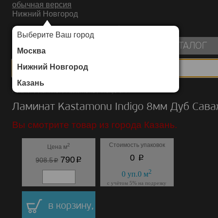
обычная версия
Нижний Новгород
ИНТЕРНЕТ-МАГАЗИН НАПОЛЬНЫХ ПОКРЫТИЙ
Выберите Ваш город
пуста
КАТАЛОГ
Москва
Нижний Новгород
Казань
Каталог
/
Ламинат
/
Kastamonu
/
Indigo 8мм
Ламинат Kastamonu Indigo 8мм Дуб Сав
Вы смотрите товар из города Казань.
Стоимость упаковок
2
Цена м
p
0
p
790
p
908.5
2
0
уп.
0
м
с учётом 5% на подрезку
в корзину,