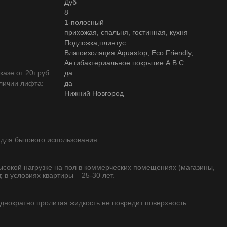
Дуб
8
1-полосный
прихожая, спальня, гостинная, кухня
Подложка,плинтус
Влагоизоляция Aquastop, Eco Friendly,
Антибактериальное покрытие А.В.С.
азе от 20т.руб:
да
личии лифта:
да
Нижний Новгород
 для бытового использования.
высокой нагрузке на пол в коммерческих помещениях (магазины,
, в условиях квартиры – 25-30 лет.
однократно пролитая жидкость не повредит поверхность.