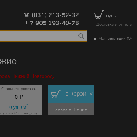
(831) 213-52-32
пуста
+ 7 905 193-40-78
Доставка и оплата
Мои закладки (0)
ажио
орода Нижний Новгород.
Стоимость упаковок
в корзину
p
0
2
0
уп.
0
м
заказ в 1 клик
с учётом 5% на подрезку