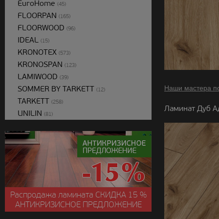
EuroHome
(45)
FLOORPAN
(165)
FLOORWOOD
(96)
IDEAL
(15)
KRONOTEX
(573)
KRONOSPAN
(123)
LAMIWOOD
(39)
SOMMER BY TARKETT
Наши мастера п
(12)
TARKETT
(258)
Ламинат Дуб А
UNILIN
(81)
Распродажа ламината
СКИДКА
15 %
АНТИКРИЗИСНОЕ ПРЕДЛОЖЕНИЕ