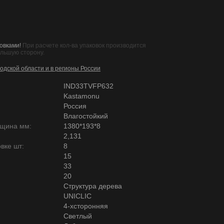
овками!
При расчете кол-ва упаковок производится
ольшую сторону.
одской области и в регионы России
IND33TVFP632
Kastamonu
Россия
Влагостойкий
лщина мм:
1380*193*8
2,131
вке шт:
8
15
33
20
Структура дерева
UNICLIC
4-хсторонняя
Светлый