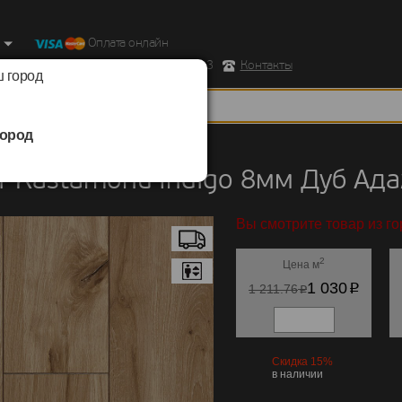
Оплата онлайн
ород, Ул. Республиканская д.43 корпус 3
Контакты
 город
ород
Kastamonu
/
Indigo 8мм
 Kastamonu Indigo 8мм Дуб Ад
Вы смотрите товар из г
2
Цена м
p
1 030
p
1 211.76
Скидка 15%
в наличии