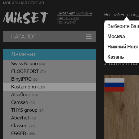
МОБИЛЬНАЯ ВЕРСИЯ
ИНТЕРНЕТ-МАГАЗИН
Нижний Новгород
НАПОЛЬНЫХ
г. Нижний Новг
ПОКРЫТИЙ
Выберите Ваш
КАТАЛОГ
Москва
Нижний Новг
Каталог
/
Ламинат
/
Ламинат
Казань
Ламинат
Swiss Krono
(24)
FLOORFORT
(72)
BinylPRO
(51)
Kastamonu
(132)
Alsafloor
(78)
Camsan
(33)
THYS group
(87)
Aberhof
(72)
Classen
(606)
EGGER
(168)