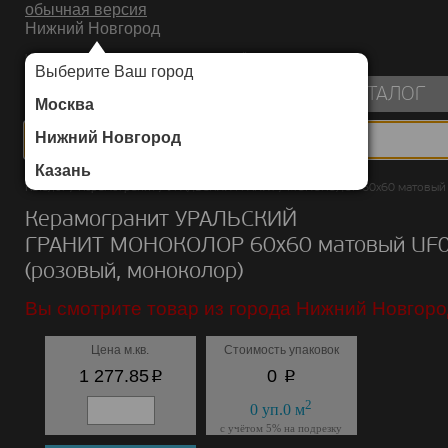
обычная версия
Нижний Новгород
ИНТЕРНЕТ-МАГАЗИН НАПОЛЬНЫХ ПОКРЫТИЙ
Выберите Ваш город
пуста
КАТАЛОГ
Москва
Нижний Новгород
Казань
Каталог
/
Керамогранит
/
УРАЛЬСКИЙ ГРАНИТ
/
МОНОКОЛОР 60х60 матовый
Керамогранит УРАЛЬСКИЙ
ГРАНИТ МОНОКОЛОР 60х60 матовый UF
(розовый, моноколор)
Вы смотрите товар из города Нижний Новгоро
Цена м.кв.
Стоимость упаковок
p
p
1 277.85
0
2
0
уп.
0
м
с учётом 5% на подрезку