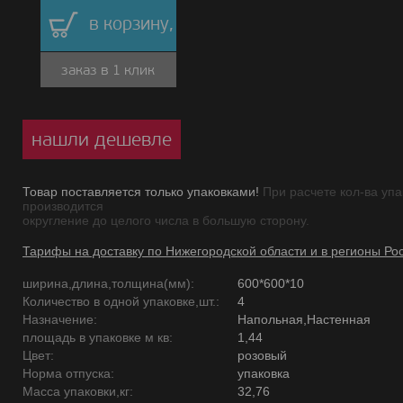
в корзину,
заказ в 1 клик
нашли дешевле
Товар поставляется только упаковками!
При расчете кол-ва упа
производится
округление до целого числа в большую сторону.
Тарифы на доставку по Нижегородской области и в регионы Ро
ширина,длина,толщина(мм):
600*600*10
Количество в одной упаковке,шт.:
4
Назначение:
Напольная,Настенная
площадь в упаковке м кв:
1,44
Цвет:
розовый
Норма отпуска:
упаковка
Масса упаковки,кг:
32,76