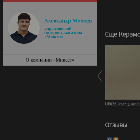
Еще Керамо
О компании «Миксет»
UF036 (кварц, моно
Отзывы