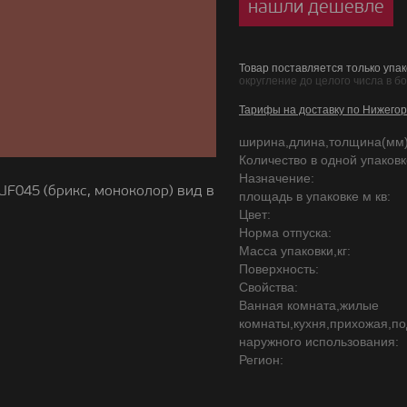
нашли дешевле
Товар поставляется только упак
округление до целого числа в б
Тарифы на доставку по Нижегор
ширина,длина,толщина(мм)
Количество в одной упаковке
Назначение:
UF045 (брикс, моноколор) вид в
площадь в упаковке м кв:
Цвет:
Норма отпуска:
Масса упаковки,кг:
Поверхность:
Свойства:
Ванная комната,жилые
комнаты,кухня,прихожая,по
наружного использования:
Регион: