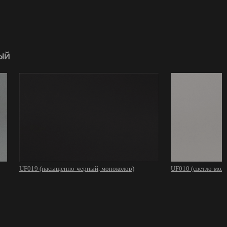
ый
UF019 (насыщенно-черный, моноколор)
UF010 (светло-мол