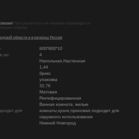
овками!
При расчете кол-ва упаковок производится
ольшую сторону.
одской области и в регионы России
:
600*600*10
,шт.:
4
Напольная,Настенная
1,44
брикс
упаковка
32,76
Матовая
Ректифицированная
Ванная комната, жилые
дходит для
комнаты,кухня,прихожая,подходит для
наружного использования
Нижний Новгород