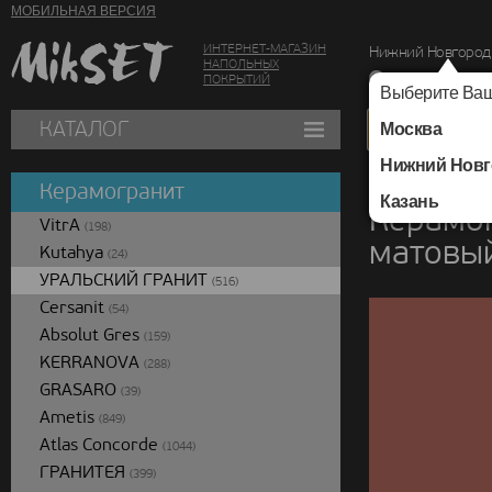
МОБИЛЬНАЯ ВЕРСИЯ
ИНТЕРНЕТ-МАГАЗИН
Нижний Новгород
НАПОЛЬНЫХ
г. Нижний Новг
ПОКРЫТИЙ
Выберите Ваш
КАТАЛОГ
Москва
Нижний Новг
Каталог
/
Керамогра
Керамогранит
Казань
Керамо
VitrA
(198)
матовый
Kutahya
(24)
УРАЛЬСКИЙ ГРАНИТ
(516)
Cersanit
(54)
Absolut Gres
(159)
KERRANOVA
(288)
GRASARO
(39)
Ametis
(849)
Atlas Concorde
(1044)
ГРАНИТЕЯ
(399)