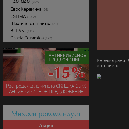
LAMINAM
(252)
ЕвроКерамика
(84)
ESTIMA
(1002)
Шахтинская плитка
(21)
BELANI
(111)
Gracia Ceramica
(192)
Керамогранит 
интерьере:
Распродажа ламината
СКИДКА
15 %
АНТИКРИЗИСНОЕ ПРЕДЛОЖЕНИЕ
Михеев рекомендует
Акции