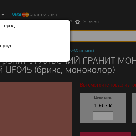
Оплата онлайн
ород, Ул. Республиканская д.43 корпус 3
Контакты
 город
ород
нит
/
УРАЛЬСКИЙ ГРАНИТ
/
МОНОКОЛОР 60х60 матовый
гранит УРАЛЬСКИЙ ГРАНИТ МО
 UF045 (брикс, моноколор)
Вы смотрите товар из г
Цена м.кв.
p
1 967