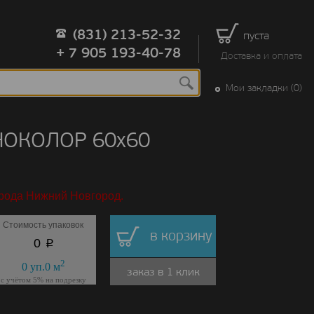
(831) 213-52-32
пуста
+ 7 905 193-40-78
Доставка и оплата
Мои закладки (0)
НОКОЛОР 60х60
орода Нижний Новгород.
Стоимость упаковок
в корзину
p
0
2
0
уп.
0
м
заказ в 1 клик
с учётом 5% на подрезку