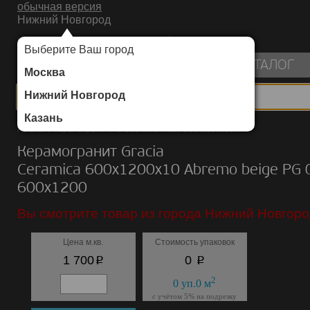
обычная версия
Нижний Новгород
ИНТЕРНЕТ-МАГАЗИН НАПОЛЬНЫХ ПОКРЫТИЙ
Выберите Ваш город
пуста
КАТАЛОГ
Москва
Нижний Новгород
Казань
Каталог
/
Керамогранит
/
Gracia Ceramica
/
600х1200х10
Керамогранит Gracia
Ceramica 600х1200х10 Abremo beige PG 
600х1200
Вы смотрите товар из города Нижний Новгоро
Цена м.кв.
Стоимость упаковок
p
p
1 700
0
2
0
уп.
0
м
с учётом 5% на подрезку