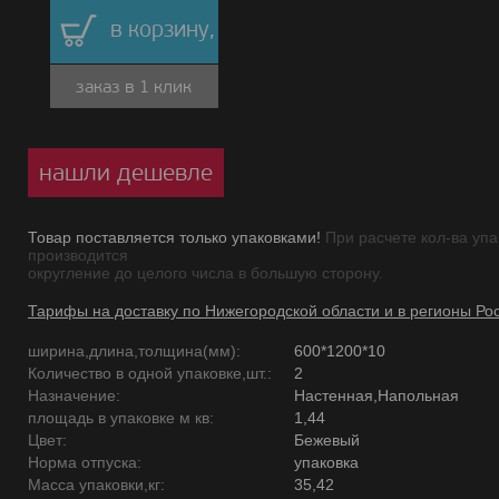
в корзину,
заказ в 1 клик
нашли дешевле
Товар поставляется только упаковками!
При расчете кол-ва упа
производится
округление до целого числа в большую сторону.
Тарифы на доставку по Нижегородской области и в регионы Ро
ширина,длина,толщина(мм):
600*1200*10
Количество в одной упаковке,шт.:
2
Назначение:
Настенная,Напольная
площадь в упаковке м кв:
1,44
Цвет:
Бежевый
Норма отпуска:
упаковка
Масса упаковки,кг:
35,42