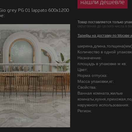
нашли дешевле
io grey PG 01 lappato 600х1200
е:
Товар поставляется только упак
округление до целого числа в б
Тарифы на доставку по Москве 
ширина,длина,толщина(мм)
Количество в одной упаковке
Назначение:
площадь в упаковке м кв:
Цвет:
Норма отпуска:
Масса упаковки,кг:
Свойства:
Ванная комната,жилые
комнаты,кухня,прихожая,по
наружного использования:
Регион: