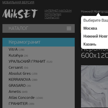
МОБИЛЬНАЯ ВЕРСИЯ
ИНТЕРНЕТ-МАГАЗИН
Нижний Новгород
НАПОЛЬНЫХ
г. Нижний Новг
ПОКРЫТИЙ
Выберите Ваш
КАТАЛОГ
Москва
Нижний Новг
Каталог
/
Керамогра
Керамогранит
Казань
Керамог
VitrA
(198)
600х12
Kutahya
(24)
УРАЛЬСКИЙ ГРАНИТ
(516)
Cersanit
(54)
Absolut Gres
(159)
KERRANOVA
(288)
GRASARO
(39)
Ametis
(849)
Atlas Concorde
(1044)
ГРАНИТЕЯ
(399)