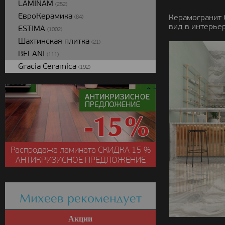
LAMINAM
(252)
ЕвроКерамика
Керамогранит G
(84)
вид в интерьер
ESTIMA
(1002)
Шахтинская плитка
(21)
BELANI
(111)
Gracia Ceramica
(192)
Распродажа ламината
СКИДКА
15 %
АНТИКРИЗИСНОЕ ПРЕДЛОЖЕНИЕ
Михеев рекомендует
Акции