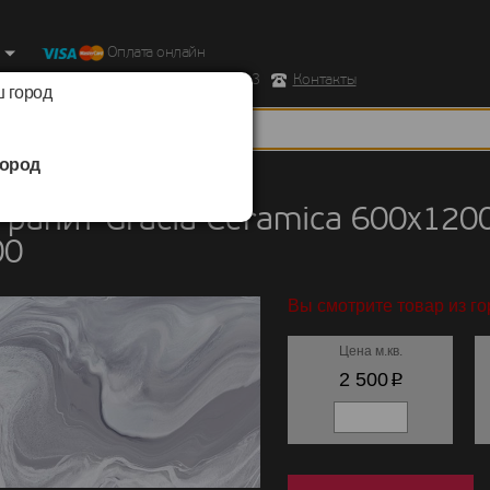
Оплата онлайн
ород, Ул. Республиканская д.43 корпус 3
Контакты
 город
ород
нит
/
Gracia Ceramica
/
600х1200х10
ранит Gracia Ceramica 600х1200х
00
Вы смотрите товар из го
Цена м.кв.
p
2 500