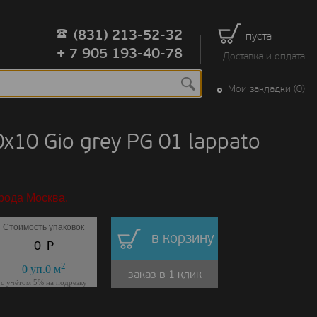
(831) 213-52-32
пуста
+ 7 905 193-40-78
Доставка и оплата
Мои закладки (0)
10 Gio grey PG 01 lappato
рода Москва.
Стоимость упаковок
в корзину
p
0
2
0
уп.
0
м
заказ в 1 клик
с учётом 5% на подрезку