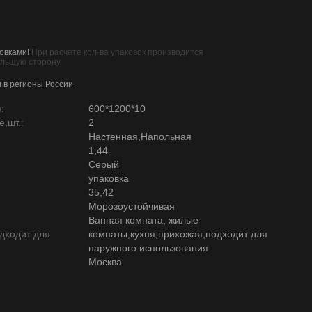
овками!
При расчете кол-ва упаковок производится
ольшую сторону.
и в регионы России
:
600*1200*10
,шт.:
2
Настенная,Напольная
1,44
Серый
упаковка
35,42
Морозоустойчивая
Ванная комната, жилые
дходит для
комнаты,кухня,прихожая,подходит для
наружного использования
Москва