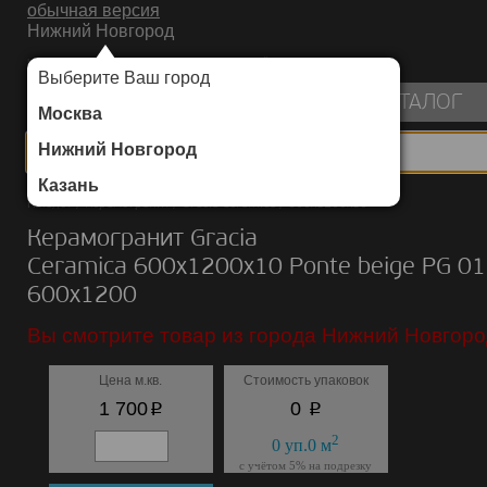
обычная версия
Нижний Новгород
ИНТЕРНЕТ-МАГАЗИН НАПОЛЬНЫХ ПОКРЫТИЙ
Выберите Ваш город
пуста
КАТАЛОГ
Москва
Нижний Новгород
Казань
Каталог
/
Керамогранит
/
Gracia Ceramica
/
600х1200х10
Керамогранит Gracia
Ceramica 600х1200х10 Ponte beige PG 01
600х1200
Вы смотрите товар из города Нижний Новгоро
Цена м.кв.
Стоимость упаковок
p
p
1 700
0
2
0
уп.
0
м
с учётом 5% на подрезку