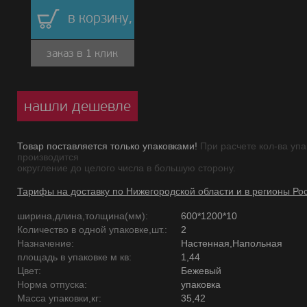
в корзину,
заказ в 1 клик
нашли дешевле
Товар поставляется только упаковками!
При расчете кол-ва упа
производится
округление до целого числа в большую сторону.
Тарифы на доставку по Нижегородской области и в регионы Ро
ширина,длина,толщина(мм):
600*1200*10
Количество в одной упаковке,шт.:
2
Назначение:
Настенная,Напольная
площадь в упаковке м кв:
1,44
Цвет:
Бежевый
Норма отпуска:
упаковка
Масса упаковки,кг:
35,42