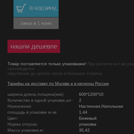
в корзину,
заказ в 1 клик
нашли дешевле
Товар поставляется только упаковками!
При расчете кол-ва упа
производится
округление до целого числа в большую сторону.
Тарифы на доставку по Москве и в регионы России
ширина,длина,толщина(мм):
600*1200*10
Количество в одной упаковке,шт.:
2
Назначение:
Настенная,Напольная
площадь в упаковке м кв:
1,44
Цвет:
Бежевый
Норма отпуска:
упаковка
Масса упаковки,кг:
35,42