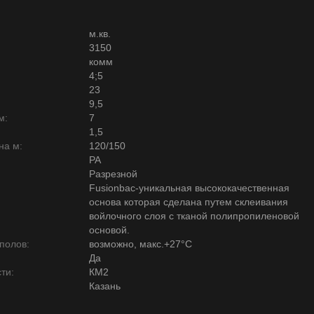
м.кв.
3150
комм
4;5
23
9,5
м:
7
1,5
на м:
120/150
PA
Разрезной
Fusionbac-уникальная высококачественная
основа которая сделана путем склеивания
войлочного слоя с тканой полипропиленовой
основой.
полов:
возможно, макс.+27°С
Да
ти:
КМ2
Казань