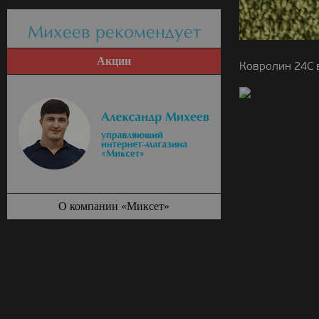
Михеев рекомендует
Акции
Ковролин 24C 
О компании «Миксет»