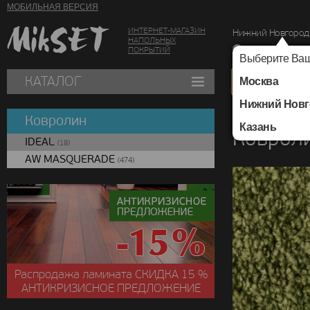
МОБИЛЬНАЯ ВЕРСИЯ
ИНТЕРНЕТ-МАГАЗИН
Нижний Новгород
НАПОЛЬНЫХ
г. Нижний Новг
ПОКРЫТИЙ
Выберите Ваш
КАТАЛОГ
Москва
Нижний Новг
Каталог
/
Ковролин
Ковролин
Казань
Коврол
IDEAL
(18)
AW MASQUERADE
(474)
Распродажа ламината
СКИДКА
15 %
АНТИКРИЗИСНОЕ ПРЕДЛОЖЕНИЕ