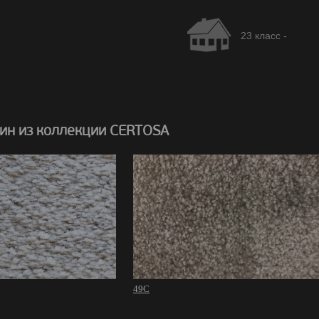
23 класс -
ин из коллекции CERTOSA
49C