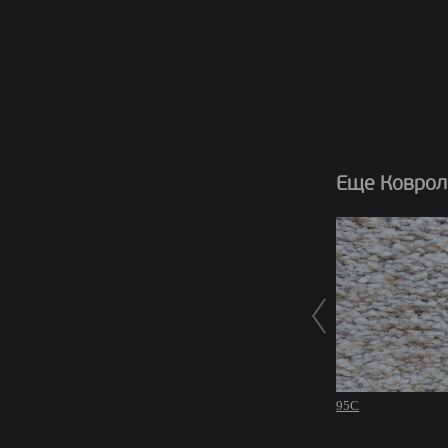
Еще Коврол
95C