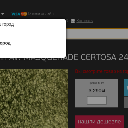
Оплата онлайн
ород, Ул. Республиканская д.43 корпус 3
Контакты
 город
ород
/
AW MASQUERADE
/
CERTOSA
ин AW MASQUERADE CERTOSA 2
Вы смотрите товар из го
Цена м.кв.
p
3 290
нашли дешевле