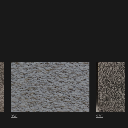
95C
97C