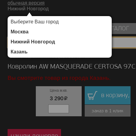
обычная версия
Нижний Новгород
ИНТЕРНЕТ-МАГАЗИН НАПОЛЬНЫХ ПОКРЫТИЙ
Выберите Ваш город
пуста
КАТАЛОГ
Москва
Нижний Новгород
Казань
Каталог
/
Ковролин
/
AW MASQUERADE
/
CERTOSA
Ковролин AW MASQUERADE CERTOSA 97C
Вы смотрите товар из города Казань.
Цена м.кв.
в корзину,
p
3 290
заказ в 1 клик
нашли дешевле