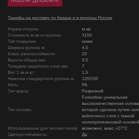
Тарифы на доставку по Казани и в регионы России
Норма отпуска:
м.кв.
Стоимость м кв от рулона:
3150
Тип покрытия:
комм
Ширина рулона м:
4;5
Класс износостойкости:
23
Высота общая,мм:
9,5
Толщина защитного слоя мм:
7
Вес 1 кв м кг:
1,5
Намотка стандартного рулона м:
120/150
Нить:
PA
Тип ворса:
Разрезной
Fusionbac-уникальная
высококачественная основ
Тип основы:
которая сделана путем скл
войлочного слоя с тканой
полипропиленовой основой
Использование для теплых полов:
возможно, макс.+27°С
Цветоустойчивость:
Да