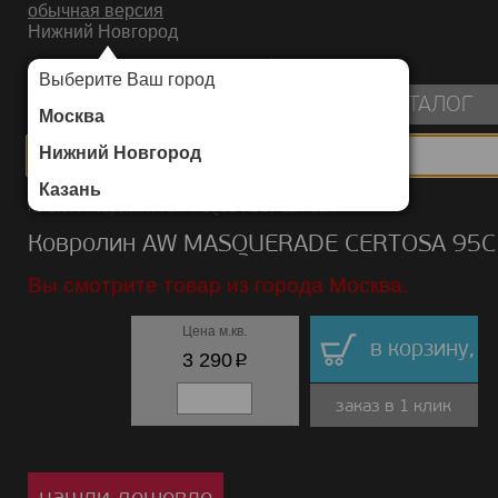
обычная версия
Нижний Новгород
ИНТЕРНЕТ-МАГАЗИН НАПОЛЬНЫХ ПОКРЫТИЙ
Выберите Ваш город
пуста
КАТАЛОГ
Москва
Нижний Новгород
Казань
Каталог
/
Ковролин
/
AW MASQUERADE
/
CERTOSA
Ковролин AW MASQUERADE CERTOSA 95C
Вы смотрите товар из города Москва.
Цена м.кв.
в корзину,
p
3 290
заказ в 1 клик
нашли дешевле