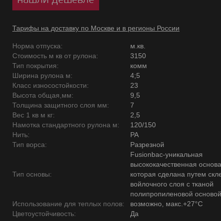
Тарифы на доставку по Москве и в регионы России
Норма отпуска:
м.кв.
Стоимость м кв от рулона:
3150
Тип покрытия:
комм
Ширина рулона м:
4;5
Класс износостойкости:
23
Высота общая,мм:
9,5
Толщина защитного слоя мм:
7
Вес 1 кв м кг:
2,5
Намотка стандартного рулона м:
120/150
Нить:
PA
Тип ворса:
Разрезной
Fusionbac-уникальная
высококачественная основ
Тип основы:
которая сделана путем скл
войлочного слоя с тканой
полипропиленовой основой
Использование для теплых полов:
возможно, макс.+27°С
Цветоустойчивость:
Да