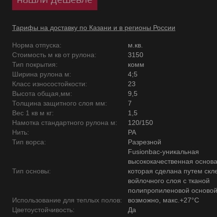
Тарифы на доставку по Казани и в регионы России
Норма отпуска:
м.кв.
Стоимость м кв от рулона:
3150
Тип покрытия:
комм
Ширина рулона м:
4;5
Класс износостойкости:
23
Высота общая,мм:
9,5
Толщина защитного слоя мм:
7
Вес 1 кв м кг:
1,5
Намотка стандартного рулона м:
120/150
Нить:
PA
Тип ворса:
Разрезной
Fusionbac-уникальная
высококачественная основ
Тип основы:
которая сделана путем скл
войлочного слоя с тканой
полипропиленовой основой
Использование для теплых полов:
возможно, макс.+27°С
Цветоустойчивость:
Да