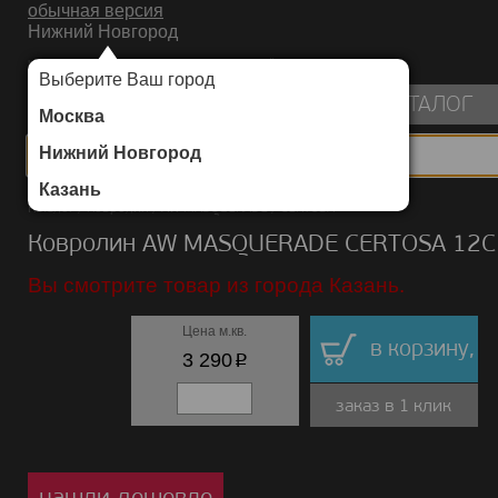
обычная версия
Нижний Новгород
ИНТЕРНЕТ-МАГАЗИН НАПОЛЬНЫХ ПОКРЫТИЙ
Выберите Ваш город
пуста
КАТАЛОГ
Москва
Нижний Новгород
Казань
Каталог
/
Ковролин
/
AW MASQUERADE
/
CERTOSA
Ковролин AW MASQUERADE CERTOSA 12C
Вы смотрите товар из города Казань.
Цена м.кв.
в корзину,
p
3 290
заказ в 1 клик
нашли дешевле