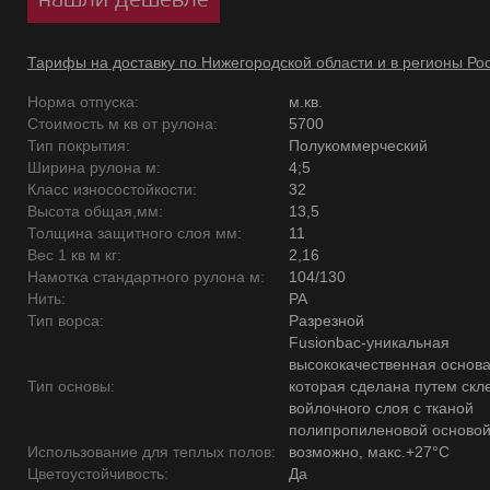
Тарифы на доставку по Нижегородской области и в регионы Ро
Норма отпуска:
м.кв.
Стоимость м кв от рулона:
5700
Тип покрытия:
Полукоммерческий
Ширина рулона м:
4;5
Класс износостойкости:
32
Высота общая,мм:
13,5
Толщина защитного слоя мм:
11
Вес 1 кв м кг:
2,16
Намотка стандартного рулона м:
104/130
Нить:
PA
Тип ворса:
Разрезной
Fusionbac-уникальная
высококачественная основ
Тип основы:
которая сделана путем скл
войлочного слоя с тканой
полипропиленовой основой
Использование для теплых полов:
возможно, макс.+27°С
Цветоустойчивость:
Да