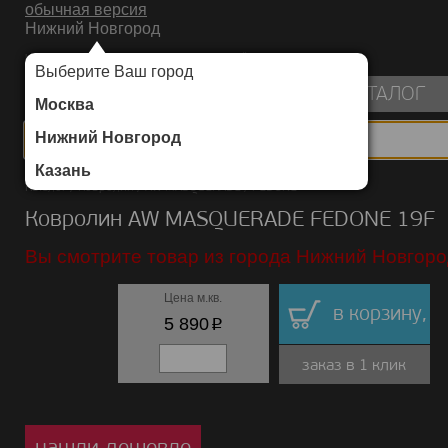
обычная версия
Нижний Новгород
ИНТЕРНЕТ-МАГАЗИН НАПОЛЬНЫХ ПОКРЫТИЙ
Выберите Ваш город
пуста
КАТАЛОГ
Москва
Нижний Новгород
Казань
Каталог
/
Ковролин
/
AW MASQUERADE
/
FEDONE
Ковролин AW MASQUERADE FEDONE 19F
Вы смотрите товар из города Нижний Новгоро
Цена м.кв.
в корзину,
p
5 890
заказ в 1 клик
нашли дешевле