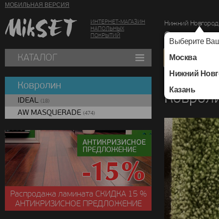
МОБИЛЬНАЯ ВЕРСИЯ
ИНТЕРНЕТ-МАГАЗИН
Нижний Новгород
НАПОЛЬНЫХ
г. Нижний Новг
ПОКРЫТИЙ
Выберите Ваш
КАТАЛОГ
Москва
Нижний Новг
Каталог
/
Ковролин
Ковролин
Казань
Коврол
IDEAL
(18)
AW MASQUERADE
(474)
Распродажа ламината
СКИДКА
15 %
АНТИКРИЗИСНОЕ ПРЕДЛОЖЕНИЕ