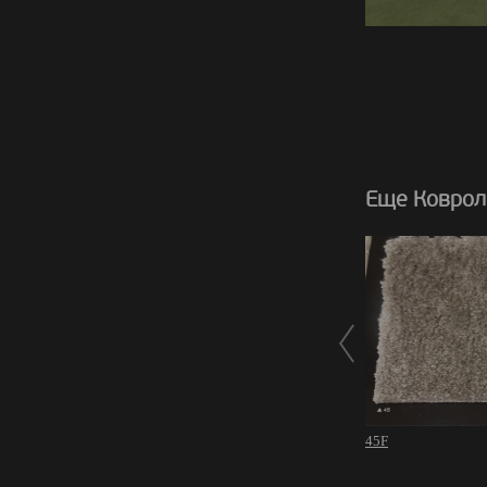
Еще Коврол
45F