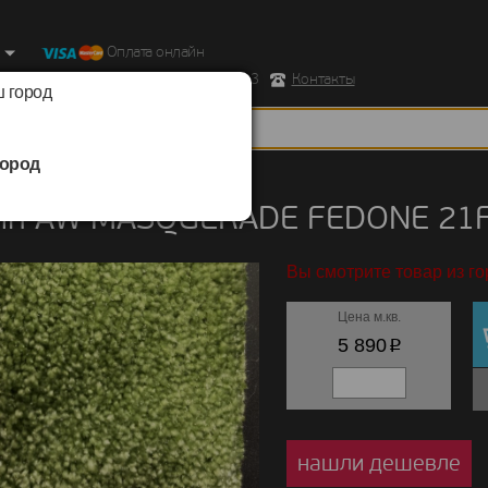
Оплата онлайн
ород, Ул. Республиканская д.43 корпус 3
Контакты
 город
ород
/
AW MASQUERADE
/
FEDONE
ин AW MASQUERADE FEDONE 21
Вы смотрите товар из го
Цена м.кв.
p
5 890
нашли дешевле