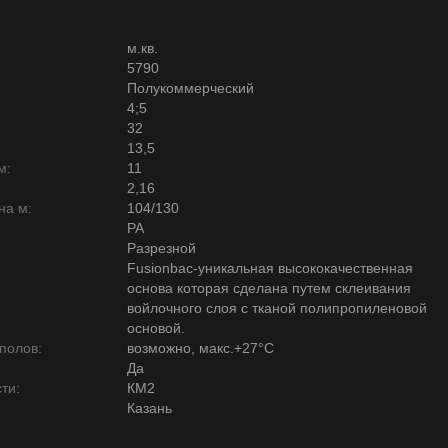
м.кв.
5790
Полукоммерческий
4;5
32
13,5
м:
11
2,16
на м:
104/130
PA
Разрезной
Fusionbac-уникальная высококачественная
основа которая сделана путем склеивания
войлочного слоя с тканой полипропиленовой
основой.
полов:
возможно, макс.+27°С
Да
ти:
КМ2
Казань