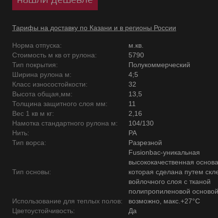
Тарифы на доставку по Казани и в регионы России
Норма отпуска:
м.кв.
Стоимость м кв от рулона:
5790
Тип покрытия:
Полукоммерческий
Ширина рулона м:
4;5
Класс износостойкости:
32
Высота общая,мм:
13,5
Толщина защитного слоя мм:
11
Вес 1 кв м кг:
2,16
Намотка стандартного рулона м:
104/130
Нить:
PA
Тип ворса:
Разрезной
Fusionbac-уникальная
высококачественная основ
Тип основы:
которая сделана путем скл
войлочного слоя с тканой
полипропиленовой основой
Использование для теплых полов:
возможно, макс.+27°С
Цветоустойчивость:
Да