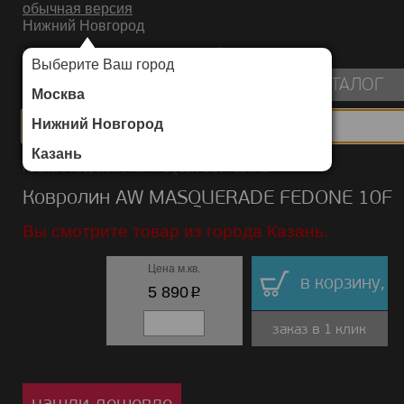
обычная версия
Нижний Новгород
ИНТЕРНЕТ-МАГАЗИН НАПОЛЬНЫХ ПОКРЫТИЙ
Выберите Ваш город
пуста
КАТАЛОГ
Москва
Нижний Новгород
Казань
Каталог
/
Ковролин
/
AW MASQUERADE
/
FEDONE
Ковролин AW MASQUERADE FEDONE 10F
Вы смотрите товар из города Казань.
Цена м.кв.
в корзину,
p
5 890
заказ в 1 клик
нашли дешевле