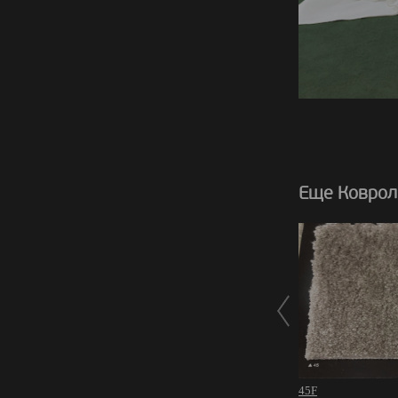
Еще Коврол
45F