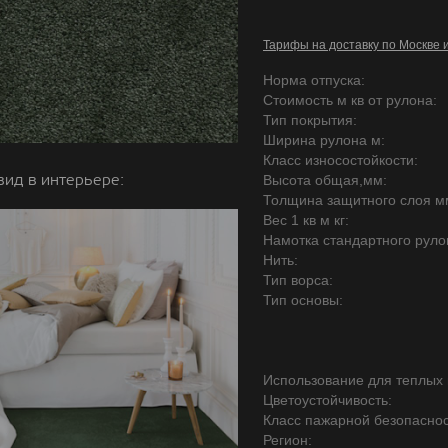
Тарифы на доставку по Москве 
Норма отпуска:
Стоимость м кв от рулона:
Тип покрытия:
Ширина рулона м:
Класс износостойкости:
вид в интерьере:
Высота общая,мм:
Толщина защитного слоя м
Вес 1 кв м кг:
Намотка стандартного руло
Нить:
Тип ворса:
Тип основы:
Использование для теплых 
Цветоустойчивость:
Класс пажарной безопаснос
Регион: