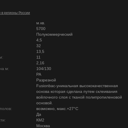
и в регионы России
м.кв.
5700
Полукоммерческий
4;5
32
13,5
м:
11
2,16
на м:
104/130
PA
Разрезной
Fusionbac-уникальная высококачественная
основа которая сделана путем склеивания
войлочного слоя с тканой полипропиленовой
основой.
полов:
возможно, макс.+27°С
Да
ти:
КМ2
Москва