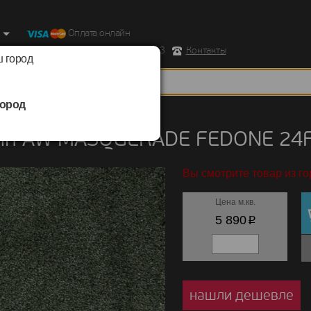
Оплата онлайн
ород, Ул. Республиканская д.43 корпус 3
Контакты
 город
ород
/
AW MASQUERADE
/
FEDONE
ин AW MASQUERADE FEDONE 24
Вы смотрите товар из го
Цена м.кв.
p
5 890
нашли дешевле