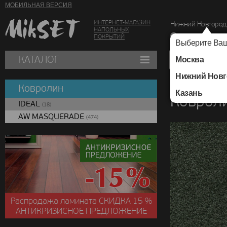
МОБИЛЬНАЯ ВЕРСИЯ
ИНТЕРНЕТ-МАГАЗИН
Нижний Новгород
НАПОЛЬНЫХ
г. Нижний Новг
ПОКРЫТИЙ
Выберите Ваш
КАТАЛОГ
Москва
Нижний Новг
Каталог
/
Ковролин
Ковролин
Казань
Коврол
IDEAL
(18)
AW MASQUERADE
(474)
Распродажа ламината
СКИДКА
15 %
АНТИКРИЗИСНОЕ ПРЕДЛОЖЕНИЕ