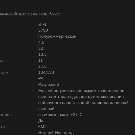
одской области и в регионы России
м.кв.
5790
Полукоммерческий
4;5
32
13,5
м:
11
2,16
на м:
104/130
PA
Разрезной
Fusionbac-уникальная высококачественная
основа которая сделана путем склеивания
войлочного слоя с тканой полипропиленовой
основой.
полов:
возможно, макс.+27°С
Да
ти:
КМ2
Нижний Новгород