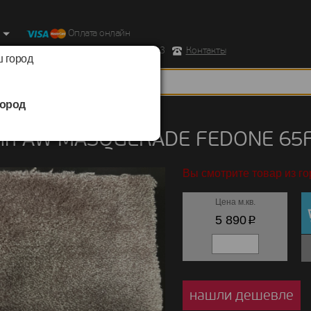
Оплата онлайн
ород, Ул. Республиканская д.43 корпус 3
Контакты
 город
ород
/
AW MASQUERADE
/
FEDONE
ин AW MASQUERADE FEDONE 65
Вы смотрите товар из г
Цена м.кв.
p
5 890
нашли дешевле