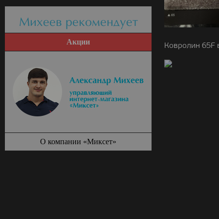
Михеев рекомендует
Акции
Ковролин 65F 
О компании «Миксет»