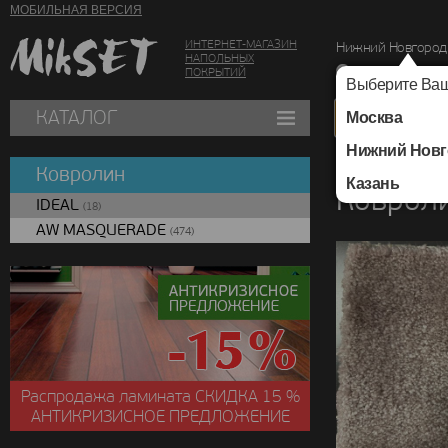
МОБИЛЬНАЯ ВЕРСИЯ
ИНТЕРНЕТ-МАГАЗИН
Нижний Новгород
НАПОЛЬНЫХ
г. Нижний Новг
ПОКРЫТИЙ
Выберите Ваш
КАТАЛОГ
Москва
Нижний Новг
Каталог
/
Ковролин
Ковролин
Казань
Коврол
IDEAL
(18)
AW MASQUERADE
(474)
Распродажа ламината
СКИДКА
15 %
АНТИКРИЗИСНОЕ ПРЕДЛОЖЕНИЕ