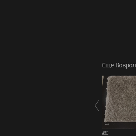
Еще Коврол
45F