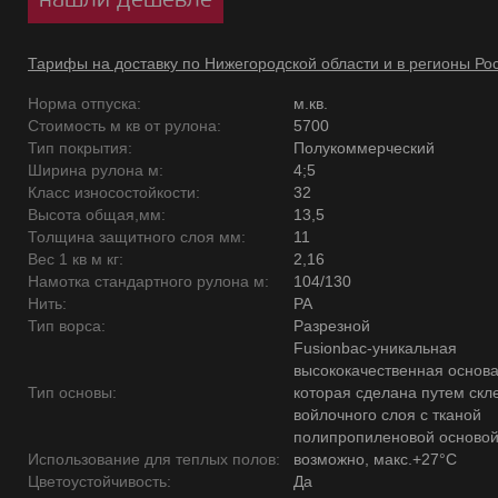
Тарифы на доставку по Нижегородской области и в регионы Ро
Норма отпуска:
м.кв.
Стоимость м кв от рулона:
5700
Тип покрытия:
Полукоммерческий
Ширина рулона м:
4;5
Класс износостойкости:
32
Высота общая,мм:
13,5
Толщина защитного слоя мм:
11
Вес 1 кв м кг:
2,16
Намотка стандартного рулона м:
104/130
Нить:
PA
Тип ворса:
Разрезной
Fusionbac-уникальная
высококачественная основ
Тип основы:
которая сделана путем скл
войлочного слоя с тканой
полипропиленовой основой
Использование для теплых полов:
возможно, макс.+27°С
Цветоустойчивость:
Да