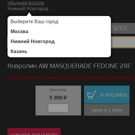
обычная версия
Нижний Новгород
ИНТЕРНЕТ-МАГАЗИН НАПОЛЬНЫХ ПОКРЫТИЙ
Выберите Ваш город
пуста
КАТАЛОГ
Москва
Нижний Новгород
Казань
Каталог
/
Ковролин
/
AW MASQUERADE
/
FEDONE
Ковролин AW MASQUERADE FEDONE 28F
Вы смотрите товар из города Нижний Новгоро
Цена м.кв.
в корзину,
p
5 890
заказ в 1 клик
нашли дешевле