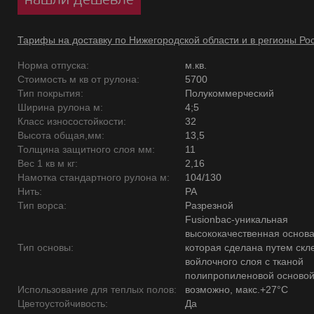
Тарифы на доставку по Нижегородской области и в регионы Ро
Норма отпуска:
м.кв.
Стоимость м кв от рулона:
5700
Тип покрытия:
Полукоммерческий
Ширина рулона м:
4;5
Класс износостойкости:
32
Высота общая,мм:
13,5
Толщина защитного слоя мм:
11
Вес 1 кв м кг:
2,16
Намотка стандартного рулона м:
104/130
Нить:
PA
Тип ворса:
Разрезной
Fusionbac-уникальная
высококачественная основ
Тип основы:
которая сделана путем скл
войлочного слоя с тканой
полипропиленовой основой
Использование для теплых полов:
возможно, макс.+27°С
Цветоустойчивость:
Да