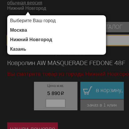
обычная версия
Нижний Новгород
ИНТЕРНЕТ-МАГАЗИН НАПОЛЬНЫХ ПОКРЫТИЙ
Выберите Ваш город
пуста
КАТАЛОГ
Москва
Нижний Новгород
Казань
Каталог
/
Ковролин
/
AW MASQUERADE
/
FEDONE
Ковролин AW MASQUERADE FEDONE 48F
Вы смотрите товар из города Нижний Новгоро
Цена м.кв.
в корзину,
p
5 890
заказ в 1 клик
нашли дешевле