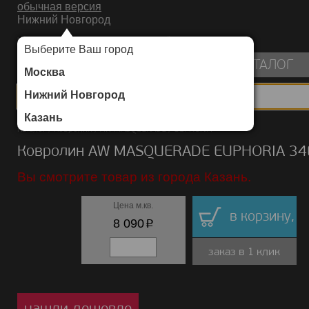
обычная версия
Нижний Новгород
ИНТЕРНЕТ-МАГАЗИН НАПОЛЬНЫХ ПОКРЫТИЙ
Выберите Ваш город
пуста
КАТАЛОГ
Москва
Нижний Новгород
Казань
Каталог
/
Ковролин
/
AW MASQUERADE
/
EUPHORIA
Ковролин AW MASQUERADE EUPHORIA 34
Вы смотрите товар из города Казань.
Цена м.кв.
в корзину,
p
8 090
заказ в 1 клик
нашли дешевле