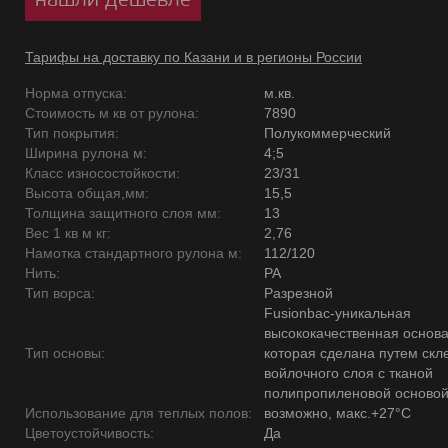
Тарифы на доставку по Казани и в регионы России
Норма отпуска:
м.кв.
Стоимость м кв от рулона:
7890
Тип покрытия:
Полукоммерческий
Ширина рулона м:
4;5
Класс износостойкости:
23/31
Высота общая,мм:
15,5
Толщина защитного слоя мм:
13
Вес 1 кв м кг:
2,76
Намотка стандартного рулона м:
112/120
Нить:
PA
Тип ворса:
Разрезной
Fusionbac-уникальная
высококачественная основ
Тип основы:
которая сделана путем скл
войлочного слоя с тканой
полипропиленовой основой
Использование для теплых полов:
возможно, макс.+27°С
Цветоустойчивость:
Да