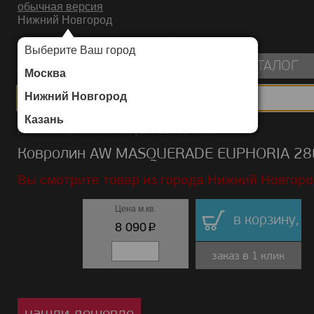
обычная версия
Нижний Новгород
ИНТЕРНЕТ-МАГАЗИН НАПОЛЬНЫХ ПОКРЫТИЙ
Выберите Ваш город
пуста
КАТАЛОГ
Москва
Нижний Новгород
Казань
Каталог
/
Ковролин
/
AW MASQUERADE
/
EUPHORIA
Ковролин AW MASQUERADE EUPHORIA 28
Вы смотрите товар из города Нижний Новгоро
Цена м.кв.
в корзину,
p
8 090
заказ в 1 клик
нашли дешевле