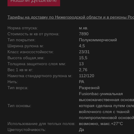
Тарифы на доставку по Нижегородской области и в регионы Ро
Норма отпуска:
м.кв.
Стоимость м кв от рулона:
7890
Тип покрытия:
Полукоммерческий
Ширина рулона м:
4;5
Класс износостойкости:
23/31
Высота общая,мм:
15,5
Толщина защитного слоя мм:
13
Вес 1 кв м кг:
2,76
Намотка стандартного рулона м:
112/120
Нить:
PA
Тип ворса:
Разрезной
Fusionbac-уникальная
высококачественная основ
Тип основы:
которая сделана путем скл
войлочного слоя с тканой
полипропиленовой основой
Использование для теплых полов:
возможно, макс.+27°С
Цветоустойчивость:
Да