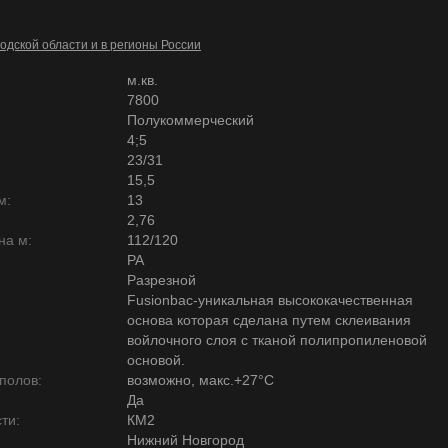
одской области и в регионы России
м.кв.
7800
Полукоммерческий
4;5
23/31
15,5
м:
13
2,76
на м:
112/120
PA
Разрезной
Fusionbac-уникальная высококачественная
основа которая сделана путем склеивания
войлочного слоя с тканой полипропиленовой
основой.
полов:
возможно, макс.+27°С
Да
ти:
КМ2
Нижний Новгород