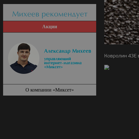
Михеев рекомендует
Акции
Ковролин 43E 
О компании «Миксет»