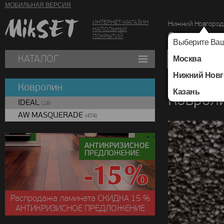
МОБИЛЬНАЯ ВЕРСИЯ
ИНТЕРНЕТ-МАГАЗИН
Нижний Новгород
НАПОЛЬНЫХ
г. Нижний Новг
ПОКРЫТИЙ
Выберите Ваш
КАТАЛОГ
Москва
Нижний Новг
Каталог
/
Ковролин
Ковролин
Казань
Коврол
IDEAL
(18)
AW MASQUERADE
(474)
Распродажа ламината
СКИДКА
15 %
АНТИКРИЗИСНОЕ ПРЕДЛОЖЕНИЕ