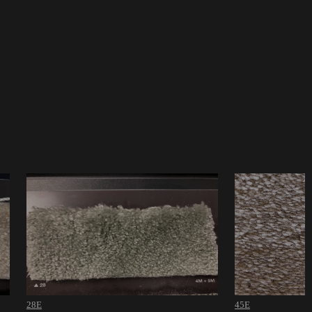
28E
45E