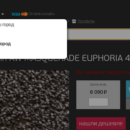
Оплата онлайн
ород, Ул. Республиканская д.43 корпус 3
Контакты
 город
ород
/
AW MASQUERADE
/
EUPHORIA
ин AW MASQUERADE EUPHORIA 
Вы смотрите товар из г
Цена м.кв.
p
8 090
нашли дешевле