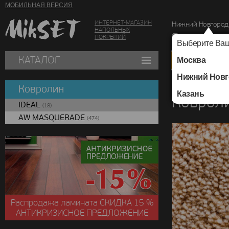
МОБИЛЬНАЯ ВЕРСИЯ
ИНТЕРНЕТ-МАГАЗИН
Нижний Новгород
НАПОЛЬНЫХ
г. Нижний Новг
ПОКРЫТИЙ
Выберите Ваш
КАТАЛОГ
Москва
Нижний Новг
Каталог
/
Ковролин
Ковролин
Казань
Коврол
IDEAL
(18)
AW MASQUERADE
(474)
Распродажа ламината
СКИДКА
15 %
АНТИКРИЗИСНОЕ ПРЕДЛОЖЕНИЕ