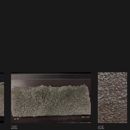
28E
45E