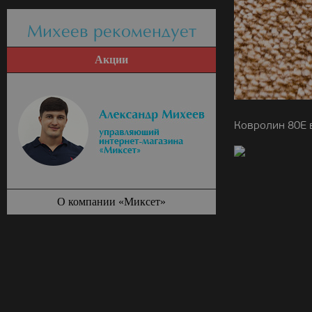
Михеев рекомендует
Акции
Ковролин 80E 
О компании «Миксет»