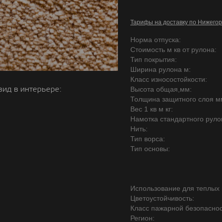
Тарифы на доставку по Нижегор
Норма отпуска:
Стоимость м кв от рулона:
Тип покрытия:
Ширина рулона м:
Класс износостойкости:
вид в интерьере:
Высота общая,мм:
Толщина защитного слоя м
Вес 1 кв м кг:
Намотка стандартного руло
Нить:
Тип ворса:
Тип основы:
Использование для теплых 
Цветоустойчивость:
Класс пажарной безопаснос
Регион: