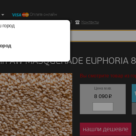
Оплата онлайн
ород, Ул. Республиканская д.43 корпус 3
Контакты
 город
ород
/
AW MASQUERADE
/
EUPHORIA
ин AW MASQUERADE EUPHORIA 
Вы смотрите товар из г
Цена м.кв.
p
8 090
нашли дешевле