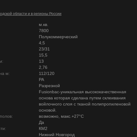
одской области и в регионы России
м.кв.
7800
Полукоммерческий
4;5
23/31
15,5
м:
13
2,76
на м:
112/120
PA
Разрезной
Fusionbac-уникальная высококачественная
основа которая сделана путем склеивания
войлочного слоя с тканой полипропиленовой
основой.
полов:
возможно, макс.+27°С
Да
ти:
КМ2
Нижний Новгород