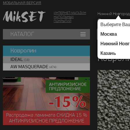
МОБИЛЬНАЯ ВЕРСИЯ
ИНТЕРНЕТ-МАГАЗИН
Нижний Новгород
НАПОЛЬНЫХ
г. Нижний Новг
ПОКРЫТИЙ
Выберите Ваш
КАТАЛОГ
Москва
Нижний Новг
Каталог
/
Ковролин
Ковролин
Казань
Коврол
IDEAL
(18)
AW MASQUERADE
(474)
Распродажа ламината
СКИДКА
15 %
АНТИКРИЗИСНОЕ ПРЕДЛОЖЕНИЕ