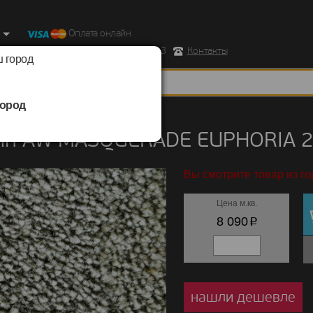
Оплата онлайн
ород, Ул. Республиканская д.43 корпус 3
Контакты
 город
ород
/
AW MASQUERADE
/
EUPHORIA
ин AW MASQUERADE EUPHORIA 
Вы смотрите товар из го
Цена м.кв.
p
8 090
нашли дешевле