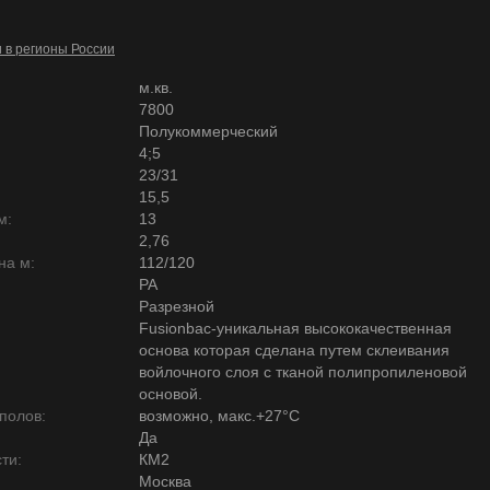
и в регионы России
м.кв.
7800
Полукоммерческий
4;5
23/31
15,5
м:
13
2,76
на м:
112/120
PA
Разрезной
Fusionbac-уникальная высококачественная
основа которая сделана путем склеивания
войлочного слоя с тканой полипропиленовой
основой.
полов:
возможно, макс.+27°С
Да
ти:
КМ2
Москва