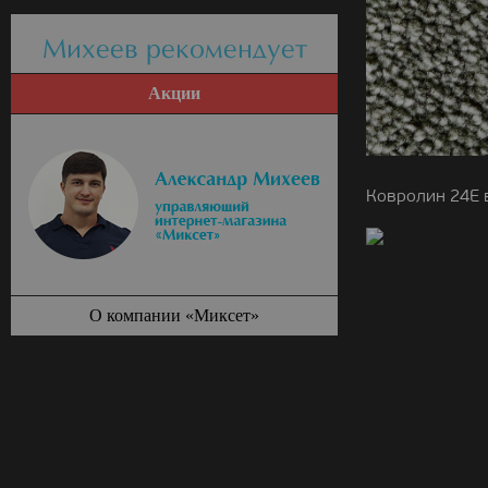
Михеев рекомендует
Акции
Ковролин 24E 
О компании «Миксет»