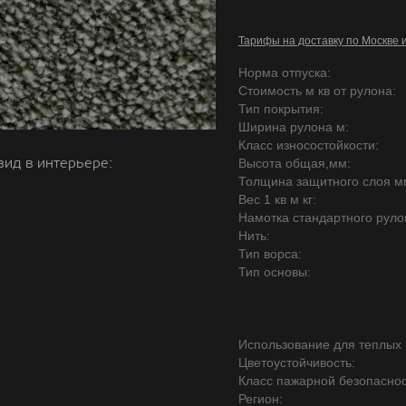
Тарифы на доставку по Москве 
Норма отпуска:
Стоимость м кв от рулона:
Тип покрытия:
Ширина рулона м:
Класс износостойкости:
вид в интерьере:
Высота общая,мм:
Толщина защитного слоя м
Вес 1 кв м кг:
Намотка стандартного руло
Нить:
Тип ворса:
Тип основы:
Использование для теплых 
Цветоустойчивость:
Класс пажарной безопаснос
Регион: