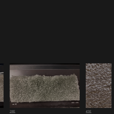
28E
45E