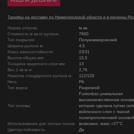
Тарифы на доставку по Нижегородской области и в регионы Ро
Норма отпуска:
м.кв.
Стоимость м кв от рулона:
7800
Тип покрытия:
Полукоммерческий
Ширина рулона м:
4;5
Класс износостойкости:
23/31
Высота общая,мм:
15,5
Толщина защитного слоя мм:
13
Вес 1 кв м кг:
2,76
Намотка стандартного рулона м:
112/120
Нить:
PA
Тип ворса:
Разрезной
Fusionbac-уникальная
высококачественная основ
Тип основы:
которая сделана путем скл
войлочного слоя с тканой
полипропиленовой основой
Использование для теплых полов:
возможно, макс.+27°С
Цветоустойчивость:
Да