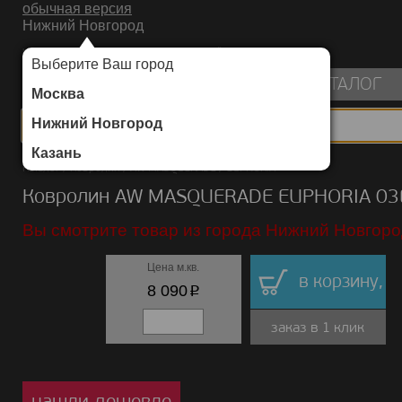
обычная версия
Нижний Новгород
ИНТЕРНЕТ-МАГАЗИН НАПОЛЬНЫХ ПОКРЫТИЙ
Выберите Ваш город
пуста
КАТАЛОГ
Москва
Нижний Новгород
Казань
Каталог
/
Ковролин
/
AW MASQUERADE
/
EUPHORIA
Ковролин AW MASQUERADE EUPHORIA 03
Вы смотрите товар из города Нижний Новгоро
Цена м.кв.
в корзину,
p
8 090
заказ в 1 клик
нашли дешевле