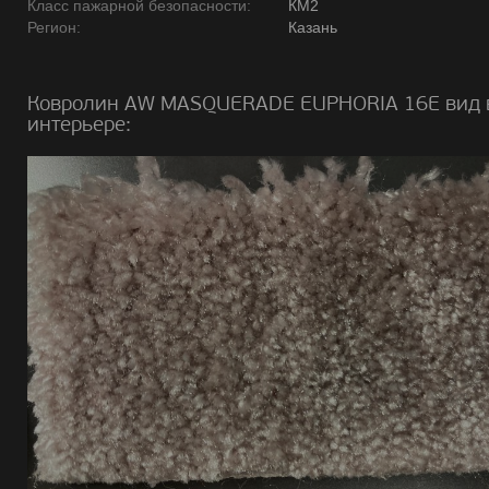
Класс пажарной безопасности:
КМ2
Регион:
Казань
Ковролин AW MASQUERADE EUPHORIA 16E вид 
интерьере: