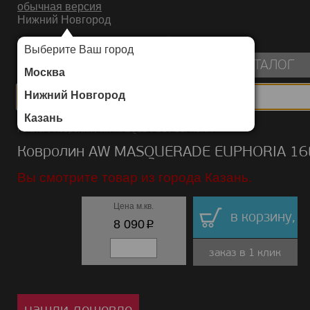
обычная версия
Нижний Новгород
ИНТЕРНЕТ-МАГАЗИН НАПОЛЬНЫХ ПОКРЫТИЙ
Выберите Ваш город
пуста
КАТАЛОГ
Москва
Нижний Новгород
Казань
Каталог
/
Ковролин
/
AW MASQUERADE
/
EUPHORIA
Ковролин AW MASQUERADE EUPHORIA 16
Вы смотрите товар из города Казань.
Цена м.кв.
в корзину,
p
8 090
заказ в 1 клик
нашли дешевле