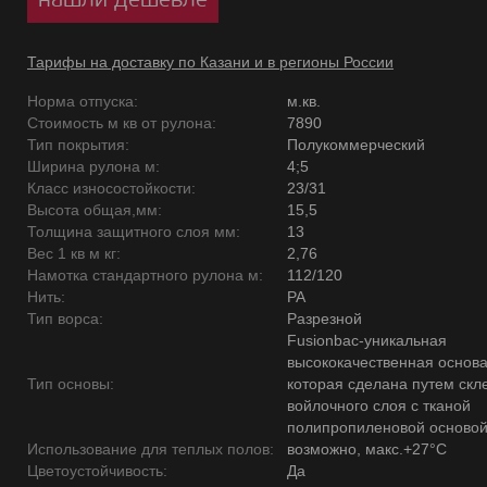
Тарифы на доставку по Казани и в регионы России
Норма отпуска:
м.кв.
Стоимость м кв от рулона:
7890
Тип покрытия:
Полукоммерческий
Ширина рулона м:
4;5
Класс износостойкости:
23/31
Высота общая,мм:
15,5
Толщина защитного слоя мм:
13
Вес 1 кв м кг:
2,76
Намотка стандартного рулона м:
112/120
Нить:
PA
Тип ворса:
Разрезной
Fusionbac-уникальная
высококачественная основ
Тип основы:
которая сделана путем скл
войлочного слоя с тканой
полипропиленовой основой
Использование для теплых полов:
возможно, макс.+27°С
Цветоустойчивость:
Да