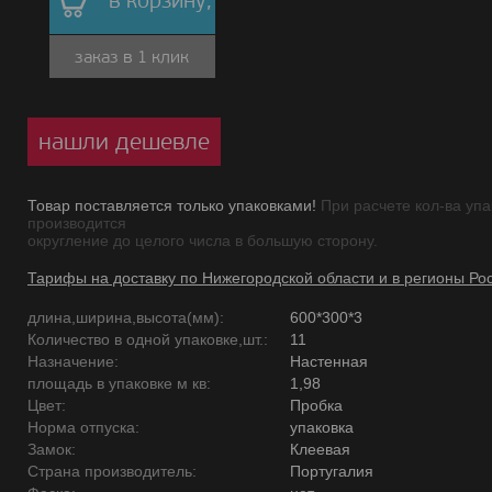
в корзину,
заказ в 1 клик
нашли дешевле
Товар поставляется только упаковками!
При расчете кол-ва упа
производится
округление до целого числа в большую сторону.
Тарифы на доставку по Нижегородской области и в регионы Ро
длина,ширина,высота(мм):
600*300*3
Количество в одной упаковке,шт.:
11
Назначение:
Настенная
площадь в упаковке м кв:
1,98
Цвет:
Пробка
Норма отпуска:
упаковка
Замок:
Клеевая
Страна производитель:
Португалия