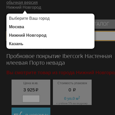
обычная версия
Нижний Новгород
ИНТЕРНЕТ-МАГАЗИН НАПОЛЬНЫХ ПОКРЫТИЙ
Выберите Ваш город
пуста
КАТАЛОГ
Москва
Нижний Новгород
Казань
Каталог
/
Пробковое покрытие
/
Ibercork
/
Настенная клеевая
Пробковое покрытие Ibercork Настенная
клеевая Порто невада
Вы смотрите товар из города Нижний Новгоро
Цена м.кв.
Стоимость упаковок
p
p
3 925
0
2
0
уп.
0
м
с учётом 5% на подрезку