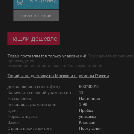
в корзину,
заказ в 1 клик
нашли дешевле
Товар поставляется только упаковками!
При расчете кол-ва упа
производится
округление до целого числа в большую сторону.
Тарифы на доставку по Москве и в регионы России
длина,ширина,высота(мм):
600*300*3
Количество в одной упаковке,шт.:
11
Назначение:
Настенная
площадь в упаковке м кв:
1,98
Цвет:
Пробка
Норма отпуска:
упаковка
Замок:
Клеевая
Страна производитель:
Португалия