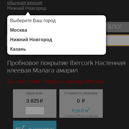
обычная версия
Нижний Новгород
ИНТЕРНЕТ-МАГАЗИН НАПОЛЬНЫХ ПОКРЫТИЙ
Выберите Ваш город
пуста
КАТАЛОГ
Москва
Нижний Новгород
Казань
Каталог
/
Пробковое покрытие
/
Ibercork
/
Настенная клеевая
Пробковое покрытие Ibercork Настенная
клеевая Малага амарил
Вы смотрите товар из города Москва.
Цена м.кв.
Стоимость упаковок
p
p
3 825
0
2
0
уп.
0
м
с учётом 5% на подрезку