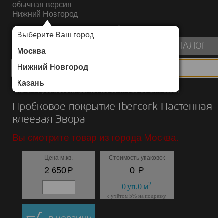
обычная версия
Нижний Новгород
ИНТЕРНЕТ-МАГАЗИН НАПОЛЬНЫХ ПОКРЫТИЙ
Выберите Ваш город
пуста
КАТАЛОГ
Москва
Нижний Новгород
Казань
Каталог
/
Пробковое покрытие
/
Ibercork
/
Настенная клеевая
Пробковое покрытие Ibercork Настенная
клеевая Эвора
Вы смотрите товар из города Москва.
Цена м.кв.
Стоимость упаковок
p
p
2 650
0
2
0
уп.
0
м
с учётом 5% на подрезку