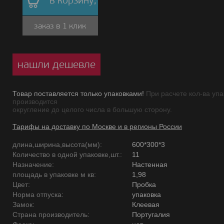
в корзину,
заказ в 1 клик
нашли дешевле
Товар поставляется только упаковками!
При расчете кол-ва упа
производится
округление до целого числа в большую сторону.
Тарифы на доставку по Москве и в регионы России
длина,ширина,высота(мм):
600*300*3
Количество в одной упаковке,шт.:
11
Назначение:
Настенная
площадь в упаковке м кв:
1,98
Цвет:
Пробка
Норма отпуска:
упаковка
Замок:
Клеевая
Страна производитель:
Португалия