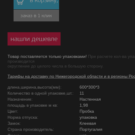
в корзину,
заказ в 1 клик
нашли дешевле
Товар поставляется только упаковками!
При расчете кол-ва упа
производится
округление до целого числа в большую сторону.
Тарифы на доставку по Нижегородской области и в регионы Ро
длина,ширина,высота(мм):
600*300*3
Количество в одной упаковке,шт.:
11
Назначение:
Настенная
площадь в упаковке м кв:
1,98
Цвет:
Пробка
Норма отпуска:
упаковка
Замок:
Клеевая
Страна производитель:
Португалия