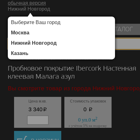
обычная версия
Нижний Новгород
ИНТЕРНЕТ-МАГАЗИН НАПОЛЬНЫХ ПОКРЫТИЙ
Выберите Ваш город
пуста
КАТАЛОГ
Москва
Нижний Новгород
Казань
Каталог
/
Пробковое покрытие
/
Ibercork
/
Настенная клеевая
Пробковое покрытие Ibercork Настенная
клеевая Малага азул
Вы смотрите товар из города Нижний Новгоро
Цена м.кв.
Стоимость упаковок
p
p
3 340
0
2
0
уп.
0
м
с учётом 5% на подрезку