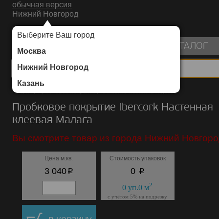
обычная версия
Нижний Новгород
ИНТЕРНЕТ-МАГАЗИН НАПОЛЬНЫХ ПОКРЫТИЙ
Выберите Ваш город
пуста
КАТАЛОГ
Москва
Нижний Новгород
Казань
Каталог
/
Пробковое покрытие
/
Ibercork
/
Настенная клеевая
Пробковое покрытие Ibercork Настенная
клеевая Малага
Вы смотрите товар из города Нижний Новгоро
Цена м.кв.
Стоимость упаковок
p
p
3 040
0
2
0
уп.
0
м
с учётом 5% на подрезку