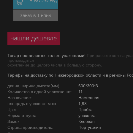
в корзину,
заказ в 1 клик
нашли дешевле
Товар поставляется только упаковками!
При расчете кол-ва упа
производится
округление до целого числа в большую сторону.
Тарифы на доставку по Нижегородской области и в регионы Ро
длина,ширина,высота(мм):
600*300*3
Количество в одной упаковке,шт.:
11
Назначение:
Настенная
площадь в упаковке м кв:
1,98
Цвет:
Пробка
Норма отпуска:
упаковка
Замок:
Клеевая
Страна производитель:
Португалия