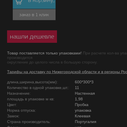
в корзину,
заказ в 1 клик
нашли дешевле
Товар поставляется только упаковками!
При расчете кол-ва упа
производится
округление до целого числа в большую сторону.
Тарифы на доставку по Нижегородской области и в регионы Ро
длина,ширина,высота(мм):
600*300*3
Количество в одной упаковке,шт.:
11
Назначение:
Настенная
площадь в упаковке м кв:
1,98
Цвет:
Пробка
Норма отпуска:
упаковка
Замок:
Клеевая
Страна производитель:
Португалия