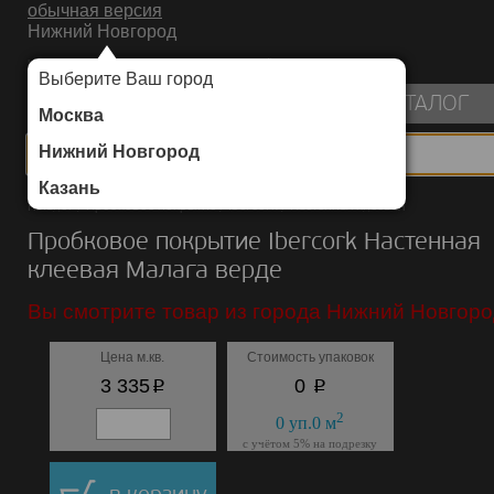
обычная версия
Нижний Новгород
ИНТЕРНЕТ-МАГАЗИН НАПОЛЬНЫХ ПОКРЫТИЙ
Выберите Ваш город
пуста
КАТАЛОГ
Москва
Нижний Новгород
Казань
Каталог
/
Пробковое покрытие
/
Ibercork
/
Настенная клеевая
Пробковое покрытие Ibercork Настенная
клеевая Малага верде
Вы смотрите товар из города Нижний Новгоро
Цена м.кв.
Стоимость упаковок
p
p
3 335
0
2
0
уп.
0
м
с учётом 5% на подрезку