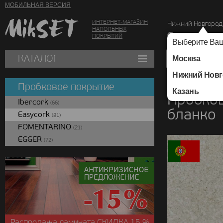
МОБИЛЬНАЯ ВЕРСИЯ
ИНТЕРНЕТ-МАГАЗИН
Нижний Новгород
НАПОЛЬНЫХ
г. Нижний Новг
ПОКРЫТИЙ
Выберите Ваш
КАТАЛОГ
Москва
Нижний Новг
Каталог
/
Пробковое
Пробковое покрытие
Казань
Пробков
Ibercork
(66)
бланко
Easycork
(81)
FOMENTARINO
(21)
EGGER
(72)
Распродажа ламината
СКИДКА
15 %