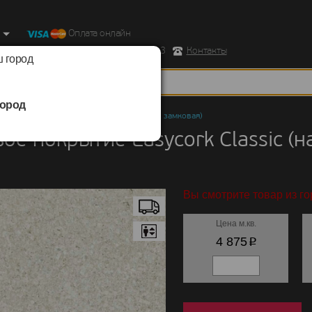
Оплата онлайн
ород, Ул. Республиканская д.43 корпус 3
Контакты
 город
ород
 покрытие
/
Easycork
/
Classic (напольная, замковая)
ое покрытие Easycork Classic (
Вы смотрите товар из г
Цена м.кв.
p
4 875