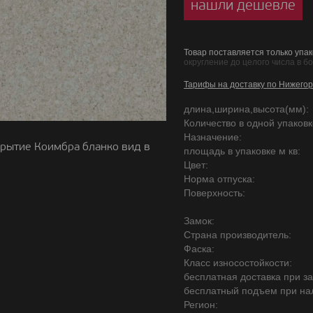
нашли дешевле
Товар поставляется только упак
округление до целого числа в б
Тарифы на доставку по Нижегор
длина,ширина,высота(мм):
Количество в одной упаковке
Назначение:
рытие Коимбра бланко вид в
площадь в упаковке м кв:
Цвет:
Норма отпуска:
Поверхность:
Замок:
Страна производитель:
Фаска:
Класс износостойкости:
бесплатная доставка при зак
бесплатный подъем при на
Регион: