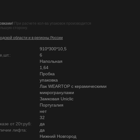
овками!
При расчете кол-ва упаковок производится
ольшую сторону.
одской области и в регионы России
910*300*10,5
,шт.:
6
Напольная
1,64
Пробка
упаковка
Лак WEARTOP с керамическими
микрогранулами
Замковая Uniclic
Португалия
нет
32
азе от 20т.руб:
да
личии лифта:
да
Нижний Новгород