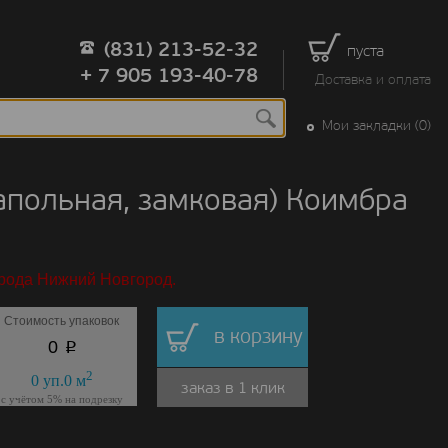
(831) 213-52-32
пуста
+ 7 905 193-40-78
Доставка и оплата
Мои закладки (0)
напольная, замковая) Коимбра
орода Нижний Новгород.
Стоимость упаковок
в корзину
p
0
2
0
уп.
0
м
заказ в 1 клик
с учётом 5% на подрезку