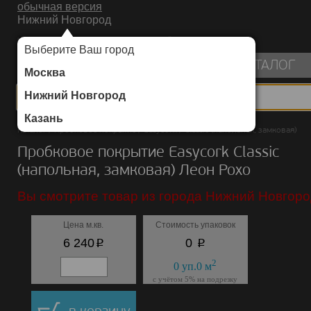
обычная версия
Нижний Новгород
ИНТЕРНЕТ-МАГАЗИН НАПОЛЬНЫХ ПОКРЫТИЙ
Выберите Ваш город
пуста
КАТАЛОГ
Москва
Нижний Новгород
Казань
Каталог
/
Пробковое покрытие
/
Easycork
/
Classic (напольная, замковая)
Пробковое покрытие Easycork Classic
(напольная, замковая) Леон Рохо
Вы смотрите товар из города Нижний Новгоро
Цена м.кв.
Стоимость упаковок
p
p
6 240
0
2
0
уп.
0
м
с учётом 5% на подрезку