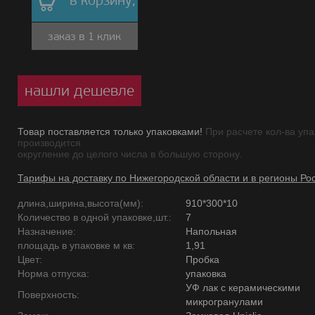
в корзину,
заказ в 1 клик
нашли дешевле
Товар поставляется только упаковками!
При расчете кол-ва упа
производится
округление до целого числа в большую сторону.
Тарифы на доставку по Нижегородской области и в регионы Ро
длина,ширина,высота(мм):
910*300*10
Количество в одной упаковке,шт.:
7
Назначение:
Напольная
площадь в упаковке м кв:
1,91
Цвет:
Пробка
Норма отпуска:
упаковка
УФ лак с керамическими
Поверхность:
микрогранулами