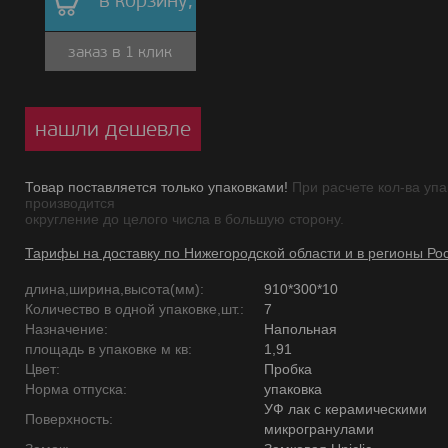
в корзину,
заказ в 1 клик
нашли дешевле
Товар поставляется только упаковками!
При расчете кол-ва упа
производится
округление до целого числа в большую сторону.
Тарифы на доставку по Нижегородской области и в регионы Ро
длина,ширина,высота(мм):
910*300*10
Количество в одной упаковке,шт.:
7
Назначение:
Напольная
площадь в упаковке м кв:
1,91
Цвет:
Пробка
Норма отпуска:
упаковка
УФ лак с керамическими
Поверхность:
микрогранулами