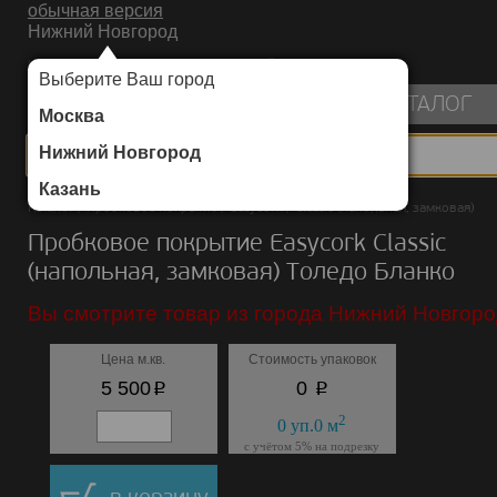
обычная версия
Нижний Новгород
ИНТЕРНЕТ-МАГАЗИН НАПОЛЬНЫХ ПОКРЫТИЙ
Выберите Ваш город
пуста
КАТАЛОГ
Москва
Нижний Новгород
Казань
Каталог
/
Пробковое покрытие
/
Easycork
/
Classic (напольная, замковая)
Пробковое покрытие Easycork Classic
(напольная, замковая) Толедо Бланко
Вы смотрите товар из города Нижний Новгоро
Цена м.кв.
Стоимость упаковок
p
p
5 500
0
2
0
уп.
0
м
с учётом 5% на подрезку