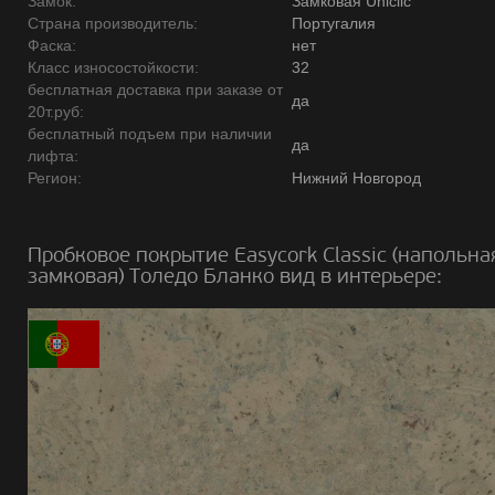
Замок:
Замковая Uniclic
Страна производитель:
Португалия
Фаска:
нет
Класс износостойкости:
32
бесплатная доставка при заказе от
да
20т.руб:
бесплатный подъем при наличии
да
лифта:
Регион:
Нижний Новгород
Пробковое покрытие Easycork Classic (напольна
замковая) Толедо Бланко вид в интерьере: