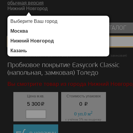
обычная версия
Нижний Новгород
ИНТЕРНЕТ-МАГАЗИН НАПОЛЬНЫХ ПОКРЫТИЙ
Выберите Ваш город
пуста
КАТАЛОГ
Москва
Нижний Новгород
Казань
Каталог
/
Пробковое покрытие
/
Easycork
/
Classic (напольная, замковая)
Пробковое покрытие Easycork Classic
(напольная, замковая) Толедо
Вы смотрите товар из города Нижний Новгоро
Цена м.кв.
Стоимость упаковок
p
p
5 300
0
2
0
уп.
0
м
с учётом 5% на подрезку