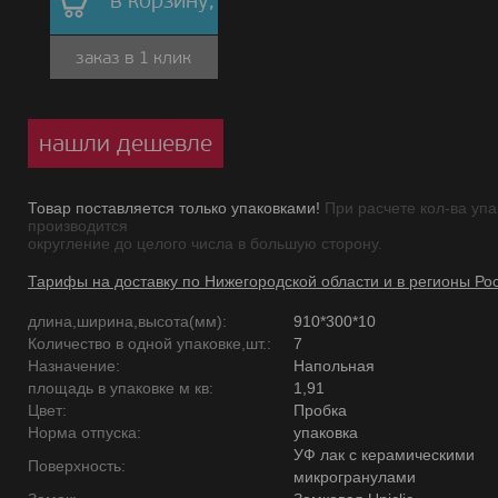
в корзину,
заказ в 1 клик
нашли дешевле
Товар поставляется только упаковками!
При расчете кол-ва упа
производится
округление до целого числа в большую сторону.
Тарифы на доставку по Нижегородской области и в регионы Ро
длина,ширина,высота(мм):
910*300*10
Количество в одной упаковке,шт.:
7
Назначение:
Напольная
площадь в упаковке м кв:
1,91
Цвет:
Пробка
Норма отпуска:
упаковка
УФ лак с керамическими
Поверхность:
микрогранулами